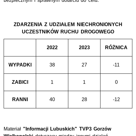
bezpiecznym i sprawnym dotarciu do celu.
ZDARZENIA Z UDZIAŁEM NIECHRONIONYCH
UCZESTNIKÓW RUCHU DROGOWEGO
2022
2023
RÓŻNICA
WYPADKI
38
27
-11
ZABICI
1
1
0
RANNI
40
28
-12
Materiał
"Informacji Lubuskich" TVP3 Gorzów