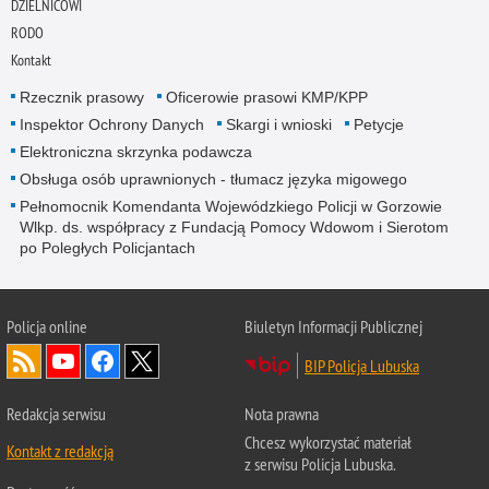
DZIELNICOWI
RODO
Kontakt
Rzecznik prasowy
Oficerowie prasowi KMP/KPP
Inspektor Ochrony Danych
Skargi i wnioski
Petycje
Elektroniczna skrzynka podawcza
Obsługa osób uprawnionych - tłumacz języka migowego
Pełnomocnik Komendanta Wojewódzkiego Policji w Gorzowie
Wlkp. ds. współpracy z Fundacją Pomocy Wdowom i Sierotom
po Poległych Policjantach
Policja online
Biuletyn Informacji Publicznej
BIP Policja Lubuska
Redakcja serwisu
Nota prawna
Chcesz wykorzystać materiał
Kontakt z redakcją
z serwisu Policja Lubuska.