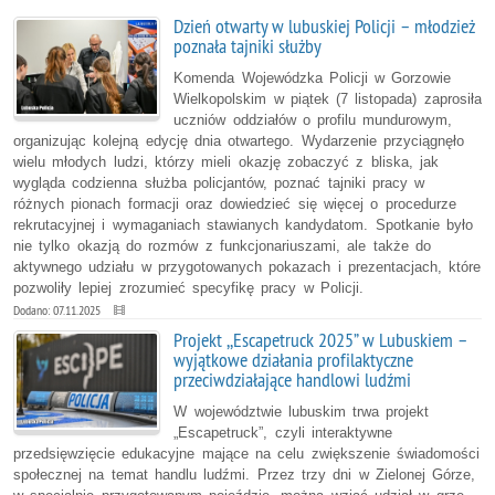
Dzień otwarty w lubuskiej Policji – młodzież
poznała tajniki służby
Komenda Wojewódzka Policji w Gorzowie
Wielkopolskim w piątek (7 listopada) zaprosiła
uczniów oddziałów o profilu mundurowym,
organizując kolejną edycję dnia otwartego. Wydarzenie przyciągnęło
wielu młodych ludzi, którzy mieli okazję zobaczyć z bliska, jak
wygląda codzienna służba policjantów, poznać tajniki pracy w
różnych pionach formacji oraz dowiedzieć się więcej o procedurze
rekrutacyjnej i wymaganiach stawianych kandydatom. Spotkanie było
nie tylko okazją do rozmów z funkcjonariuszami, ale także do
aktywnego udziału w przygotowanych pokazach i prezentacjach, które
pozwoliły lepiej zrozumieć specyfikę pracy w Policji.
Dodano: 07.11.2025
Projekt ,,Escapetruck 2025” w Lubuskiem –
wyjątkowe działania profilaktyczne
przeciwdziałające handlowi ludźmi
W województwie lubuskim trwa projekt
„Escapetruck”, czyli interaktywne
przedsięwzięcie edukacyjne mające na celu zwiększenie świadomości
społecznej na temat handlu ludźmi. Przez trzy dni w Zielonej Górze,