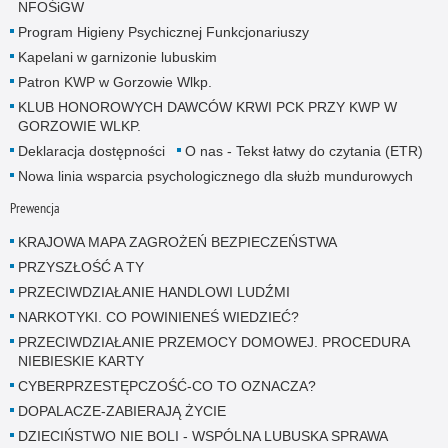
NFOŚiGW
Program Higieny Psychicznej Funkcjonariuszy
Kapelani w garnizonie lubuskim
Patron KWP w Gorzowie Wlkp.
KLUB HONOROWYCH DAWCÓW KRWI PCK PRZY KWP W
GORZOWIE WLKP.
Deklaracja dostępności
O nas - Tekst łatwy do czytania (ETR)
Nowa linia wsparcia psychologicznego dla służb mundurowych
Prewencja
KRAJOWA MAPA ZAGROŻEŃ BEZPIECZEŃSTWA
PRZYSZŁOŚĆ A TY
PRZECIWDZIAŁANIE HANDLOWI LUDŹMI
NARKOTYKI. CO POWINIENEŚ WIEDZIEĆ?
PRZECIWDZIAŁANIE PRZEMOCY DOMOWEJ. PROCEDURA
NIEBIESKIE KARTY
CYBERPRZESTĘPCZOŚĆ-CO TO OZNACZA?
DOPALACZE-ZABIERAJĄ ŻYCIE
DZIECIŃSTWO NIE BOLI - WSPÓLNA LUBUSKA SPRAWA