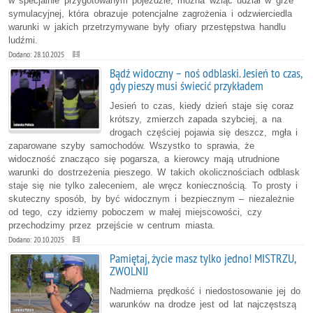
w specjalnie przygotowanym pojeździe, można wziąć udział w grze
symulacyjnej, która obrazuje potencjalne zagrożenia i odzwierciedla
warunki w jakich przetrzymywane były ofiary przestępstwa handlu
ludźmi.
Dodano: 28.10.2025
Bądź widoczny – noś odblaski. Jesień to czas,
gdy pieszy musi świecić przykładem
Jesień to czas, kiedy dzień staje się coraz
krótszy, zmierzch zapada szybciej, a na
drogach częściej pojawia się deszcz, mgła i
zaparowane szyby samochodów. Wszystko to sprawia, że
widoczność znacząco się pogarsza, a kierowcy mają utrudnione
warunki do dostrzeżenia pieszego. W takich okolicznościach odblask
staje się nie tylko zaleceniem, ale wręcz koniecznością. To prosty i
skuteczny sposób, by być widocznym i bezpiecznym – niezależnie
od tego, czy idziemy poboczem w małej miejscowości, czy
przechodzimy przez przejście w centrum miasta.
Dodano: 20.10.2025
Pamiętaj, życie masz tylko jedno! MISTRZU,
ZWOLNIJ
Nadmierna prędkość i niedostosowanie jej do
warunków na drodze jest od lat najczęstszą