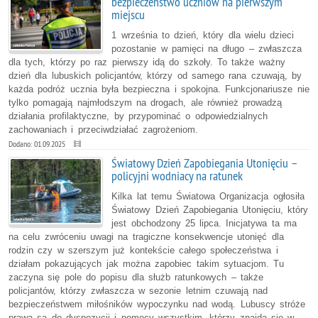
bezpieczeństwo uczniów na pierwszym
miejscu
1 września to dzień, który dla wielu dzieci
pozostanie w pamięci na długo – zwłaszcza
dla tych, którzy po raz pierwszy idą do szkoły. To także ważny
dzień dla lubuskich policjantów, którzy od samego rana czuwają, by
każda podróż ucznia była bezpieczna i spokojna. Funkcjonariusze nie
tylko pomagają najmłodszym na drogach, ale również prowadzą
działania profilaktyczne, by przypominać o odpowiedzialnych
zachowaniach i przeciwdziałać zagrożeniom.
Dodano: 01.09.2025
Światowy Dzień Zapobiegania Utonięciu –
policyjni wodniacy na ratunek
Kilka lat temu Światowa Organizacja ogłosiła
Światowy Dzień Zapobiegania Utonięciu, który
jest obchodzony 25 lipca. Inicjatywa ta ma
na celu zwróceniu uwagi na tragiczne konsekwencje utonięć dla
rodzin czy w szerszym już kontekście całego społeczeństwa i
działam pokazujących jak można zapobiec takim sytuacjom. Tu
zaczyna się pole do popisu dla służb ratunkowych – także
policjantów, którzy zwłaszcza w sezonie letnim czuwają nad
bezpieczeństwem miłośników wypoczynku nad wodą. Lubuscy stróże
prawa są do dyspozycji i pomocy wszystkim, którzy znajdą się w