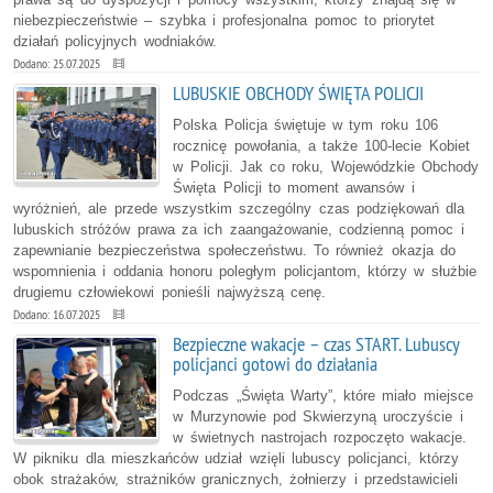
niebezpieczeństwie – szybka i profesjonalna pomoc to priorytet
działań policyjnych wodniaków.
Dodano: 25.07.2025
LUBUSKIE OBCHODY ŚWIĘTA POLICJI
Polska Policja świętuje w tym roku 106
rocznicę powołania, a także 100-lecie Kobiet
w Policji. Jak co roku, Wojewódzkie Obchody
Święta Policji to moment awansów i
wyróżnień, ale przede wszystkim szczególny czas podziękowań dla
lubuskich stróżów prawa za ich zaangażowanie, codzienną pomoc i
zapewnianie bezpieczeństwa społeczeństwu. To również okazja do
wspomnienia i oddania honoru poległym policjantom, którzy w służbie
drugiemu człowiekowi ponieśli najwyższą cenę.
Dodano: 16.07.2025
Bezpieczne wakacje – czas START. Lubuscy
policjanci gotowi do działania
Podczas „Święta Warty”, które miało miejsce
w Murzynowie pod Skwierzyną uroczyście i
w świetnych nastrojach rozpoczęto wakacje.
W pikniku dla mieszkańców udział wzięli lubuscy policjanci, którzy
obok strażaków, strażników granicznych, żołnierzy i przedstawicieli