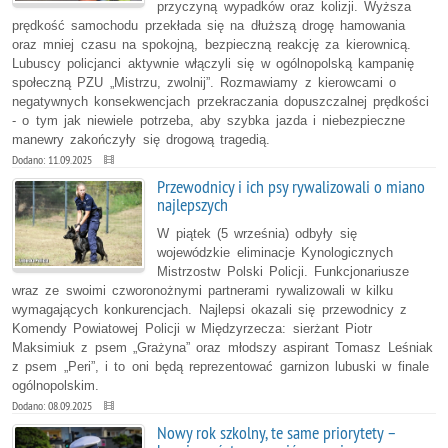
przyczyną wypadków oraz kolizji. Wyższa
prędkość samochodu przekłada się na dłuższą drogę hamowania
oraz mniej czasu na spokojną, bezpieczną reakcję za kierownicą.
Lubuscy policjanci aktywnie włączyli się w ogólnopolską kampanię
społeczną PZU „Mistrzu, zwolnij”. Rozmawiamy z kierowcami o
negatywnych konsekwencjach przekraczania dopuszczalnej prędkości
- o tym jak niewiele potrzeba, aby szybka jazda i niebezpieczne
manewry zakończyły się drogową tragedią.
Dodano: 11.09.2025
Przewodnicy i ich psy rywalizowali o miano
najlepszych
W piątek (5 września) odbyły się
wojewódzkie eliminacje Kynologicznych
Mistrzostw Polski Policji. Funkcjonariusze
wraz ze swoimi czworonożnymi partnerami rywalizowali w kilku
wymagających konkurencjach. Najlepsi okazali się przewodnicy z
Komendy Powiatowej Policji w Międzyrzecza: sierżant Piotr
Maksimiuk z psem „Grażyna” oraz młodszy aspirant Tomasz Leśniak
z psem „Peri”, i to oni będą reprezentować garnizon lubuski w finale
ogólnopolskim.
Dodano: 08.09.2025
Nowy rok szkolny, te same priorytety –