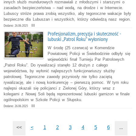
innych służb mundurowych rozmawiali z młodszymi i starszymi o
zasadach bezpieczeństwa – nad wodą, na drodze i w Internecie.
Lubuscy stróże prawa zrobią wszystko, aby tegoroczne wakacje były
bezpieczne dla Lubuszan i wszystkich, którzy odwiedzą nasz region.
Dodano: 26.06.2025
Profesjonalizm, precyzja i skuteczność -
lubuski „Patrol Roku” wyłoniony
W środę (25 czerwca) w Komendzie
Powiatowej Policji w Świebodzinie odbyły się
wojewódzki finał Turnieju Par Patrolowych
„Patrol Roku”. Do rywalizacji stanęło 12 drużyn z całego
województwa, by wyłonić najlepszych funkcjonariuszy służby
patrolowej. Tegoroczne zawody przyniosły nie tylko zaciętą
rywalizację, ale i nową konkurencję – pierwszą pomoc. W tym roku
najlepsi okazali się policjanci z Zielonej Góry, którzy wraz z
kolegami z Nowej Soli będą reprezentować lubuski garnizon w finale
ogólnopolskim w Szkole Policji w Słupsku.
Dodano: 26.06.2025
<<
<
1
2
3
4
5
6
...