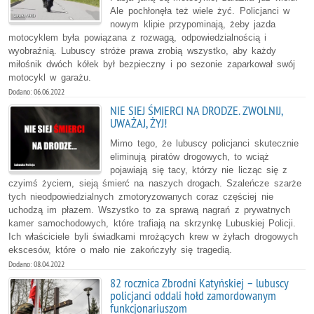
Ale pochłonęła też wiele żyć. Policjanci w
nowym klipie przypominają, żeby jazda
motocyklem była powiązana z rozwagą, odpowiedzialnością i
wyobraźnią. Lubuscy stróże prawa zrobią wszystko, aby każdy
miłośnik dwóch kółek był bezpieczny i po sezonie zaparkował swój
motocykl w garażu.
Dodano: 06.06.2022
NIE SIEJ ŚMIERCI NA DRODZE. ZWOLNIJ,
UWAŻAJ, ŻYJ!
Mimo tego, że lubuscy policjanci skutecznie
eliminują piratów drogowych, to wciąż
pojawiają się tacy, którzy nie licząc się z
czyimś życiem, sieją śmierć na naszych drogach. Szaleńcze szarże
tych nieodpowiedzialnych zmotoryzowanych coraz częściej nie
uchodzą im płazem. Wszystko to za sprawą nagrań z prywatnych
kamer samochodowych, które trafiają na skrzynkę Lubuskiej Policji.
Ich właściciele byli świadkami mrożących krew w żyłach drogowych
ekscesów, które o mało nie zakończyły się tragedią.
Dodano: 08.04.2022
82 rocznica Zbrodni Katyńskiej – lubuscy
policjanci oddali hołd zamordowanym
funkcjonariuszom