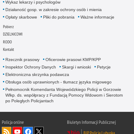
Wykaz lekarzy i psychologów
Działaność gosp. w zakresie ochrony osób i mienia
Opłaty skarbowe
Pliki do pobrania
Ważne informacje
Pobierz
DZIELNICOWI
RODO
Kontakt
Rzecznik prasowy
Oficerowie prasowi KMP/KPP
Inspektor Ochrony Danych
Skargi i wnioski
Petycje
Elektroniczna skrzynka podawcza
Obsługa osób uprawnionych - tłumacz języka migowego
Pełnomocnik Komendanta Wojewódzkiego Policji w Gorzowie
Wlkp. ds. współpracy z Fundacją Pomocy Wdowom i Sierotom
po Poległych Policjantach
Policja online
Biuletyn Informacji Publicznej
BIP Policja Lubuska