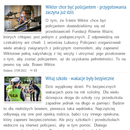
Wiktor chce być policjantem - przygotowania
zaczyna już dziś
O tym, że 5-letni Wiktor chce być
policjantem dowiedzieliśmy się od
przedstawicieli Fundacji Równie Ważni,
których chłopiec jest jednym z podopiecznych. Z odpowiedzią nie
czekaliśmy ani chwili. 1 września Lubuscy Policjanci zorganizowali
wiele atrakcji związanych z policyjnym rzemiosłem, aby zapewnić
Wiktorowi pełną satysfakcję z tej wizyty i utrzymać jego przekonanie
o tym, aby zostać policjantem, aż do uzyskania pełnoletności. To na
pewno się uda. Brawo Wiktor.
Dodano: 27.09.2022
Witaj szkoło - wakacje były bezpieczne
Dziś wyjątkowy dzień. Po bezpiecznych
wakacjach pora na rok szkolny. Dla wielu
dzisiejsza droga do szkoły czy przedszkola
zapadnie jednak na długo w pamięci. Będzie
to dla niektórych bowiem, pierwsza taka wędrówka. Najczęściej
odbywają się one pod opieką rodzica, babci czy innego opiekuna,
który zapewni bezpieczeństwo. Ale przy szkołach i przedszkolach
widoczni są również policjanci, aby w tym pomóc. Dlatego