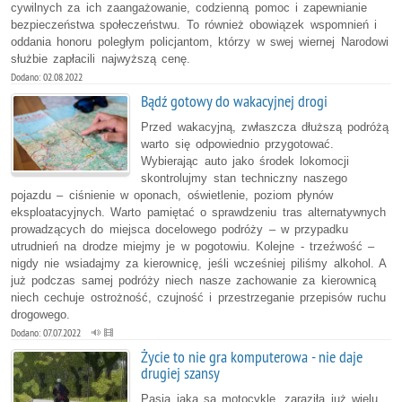
cywilnych za ich zaangażowanie, codzienną pomoc i zapewnianie
bezpieczeństwa społeczeństwu. To również obowiązek wspomnień i
oddania honoru poległym policjantom, którzy w swej wiernej Narodowi
służbie zapłacili najwyższą cenę.
Dodano: 02.08.2022
Bądź gotowy do wakacyjnej drogi
Przed wakacyjną, zwłaszcza dłuższą podróżą
warto się odpowiednio przygotować.
Wybierając auto jako środek lokomocji
skontrolujmy stan techniczny naszego
pojazdu – ciśnienie w oponach, oświetlenie, poziom płynów
eksploatacyjnych. Warto pamiętać o sprawdzeniu tras alternatywnych
prowadzących do miejsca docelowego podróży – w przypadku
utrudnień na drodze miejmy je w pogotowiu. Kolejne - trzeźwość –
nigdy nie wsiadajmy za kierownicę, jeśli wcześniej piliśmy alkohol. A
już podczas samej podróży niech nasze zachowanie za kierownicą
niech cechuje ostrożność, czujność i przestrzeganie przepisów ruchu
drogowego.
Dodano: 07.07.2022
Życie to nie gra komputerowa - nie daje
drugiej szansy
Pasja jaką są motocykle, zaraziła już wielu.