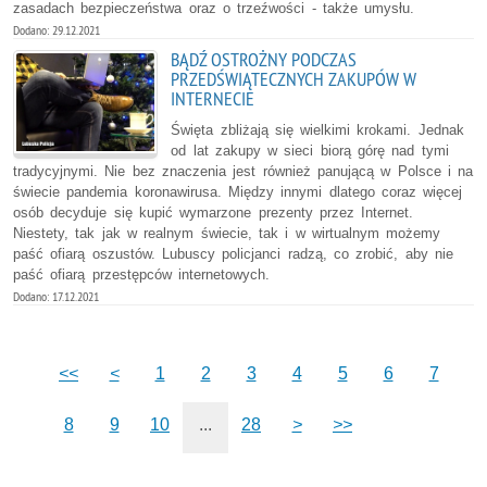
zasadach bezpieczeństwa oraz o trzeźwości - także umysłu.
Dodano: 29.12.2021
BĄDŹ OSTROŻNY PODCZAS
PRZEDŚWIĄTECZNYCH ZAKUPÓW W
INTERNECIE
Święta zbliżają się wielkimi krokami. Jednak
od lat zakupy w sieci biorą górę nad tymi
tradycyjnymi. Nie bez znaczenia jest również panującą w Polsce i na
świecie pandemia koronawirusa. Między innymi dlatego coraz więcej
osób decyduje się kupić wymarzone prezenty przez Internet.
Niestety, tak jak w realnym świecie, tak i w wirtualnym możemy
paść ofiarą oszustów. Lubuscy policjanci radzą, co zrobić, aby nie
paść ofiarą przestępców internetowych.
Dodano: 17.12.2021
<<
<
1
2
3
4
5
6
7
8
9
10
...
28
>
>>