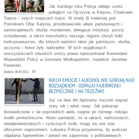
Jak każdego roku Policja oddaje cześć
poległym za Ojczyznę w Katyniu, Charkowie,
Twerze i innych miejscach kaźni. W środę (6 kwietnia) pod
Pomnikiem Ofiar Katynia, przedstawiciele władz państwowych i
samorządowych, służby mundurowe, delegacje instytucji, poczty
sztandarowe, a także mieszkańcy naszego regionu złożyli hołd
funkcjonariuszom, dla których wartości takie jak patriotyzm, służba,
ojczyzna i honor były nadrzędne. W tych wyjątkowych
uroczystościach lubuskich stróży prawa reprezentował Komendant
Wojewódzki Policji w Gorzowie Wielkopolskim, inspektor Jarosław
Pasterski.
Dodano: 06.04.2022
NIECH EMOCJE I ALKOHOL NIE GÓRUJĄ NAD
ROZSĄDKIEM - ODPALAJ FAJERWERKI
BEZPIECZNIE I NA TRZEŹWO
Już za dwa dni będziemy hucznie żegnać
stary rok i witać nowy. Jak pokazuje
doświadczenie z lat poprzednich wielu sięgnie po różnego rodzaju
środki pirotechniczne. Warto pamiętać, że w rękach, nietrzeźwych,
nieodpowiedzialnych i cynicznych osób, mogą się one stać
olbrzymim zagrożeniem. Lubuska Policja przypomina, by podczas
odpalania fajerwerków i petard nie zapominać o podstawowych