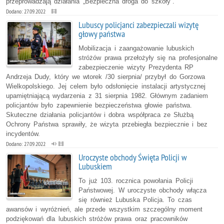
przeprowadzają działania „Bezpieczna droga do szkoły”.
Dodano: 27.09.2022
Lubuscy policjanci zabezpieczali wizytę
głowy państwa
Mobilizacja i zaangażowanie lubuskich
stróżów prawa przełożyły się na profesjonalne
zabezpieczenie wizyty Prezydenta RP
Andrzeja Dudy, który we wtorek /30 sierpnia/ przybył do Gorzowa
Wielkopolskiego. Jej celem było odsłonięcie instalacji artystycznej
upamiętniającą wydarzenia z 31 sierpnia 1982. Głównym zadaniem
policjantów było zapewnienie bezpieczeństwa głowie państwa.
Skuteczne działania policjantów i dobra współpraca ze Służbą
Ochrony Państwa sprawiły, że wizyta przebiegła bezpiecznie i bez
incydentów.
Dodano: 27.09.2022
Uroczyste obchody Święta Policji w
Lubuskiem
To już 103. rocznica powołania Policji
Państwowej. W uroczyste obchody włącza
się również Lubuska Policja. To czas
awansów i wyróżnień, ale przede wszystkim szczególny moment
podziękowań dla lubuskich stróżów prawa oraz pracowników