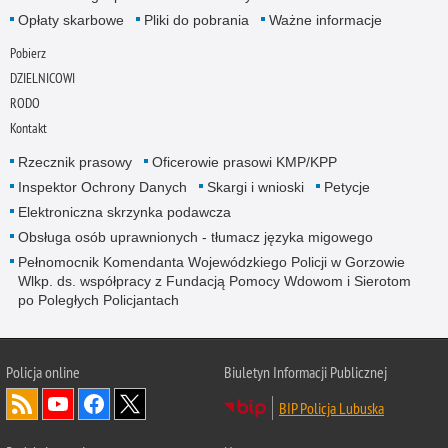
Opłaty skarbowe
Pliki do pobrania
Ważne informacje
Pobierz
DZIELNICOWI
RODO
Kontakt
Rzecznik prasowy
Oficerowie prasowi KMP/KPP
Inspektor Ochrony Danych
Skargi i wnioski
Petycje
Elektroniczna skrzynka podawcza
Obsługa osób uprawnionych - tłumacz języka migowego
Pełnomocnik Komendanta Wojewódzkiego Policji w Gorzowie
Wlkp. ds. współpracy z Fundacją Pomocy Wdowom i Sierotom
po Poległych Policjantach
Policja online
Biuletyn Informacji Publicznej
BIP Policja Lubuska