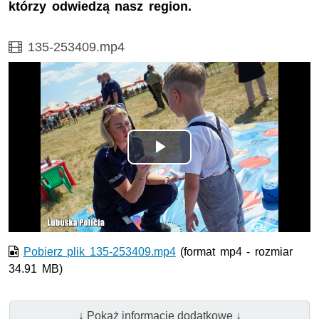
którzy odwiedzą nasz region.
Film
135-253409.mp4
Odtwórz
wideo
Pobierz plik 135-253409.mp4
(format mp4 - rozmiar
34.91 MB)
↓ Pokaż informacje dodatkowe ↓