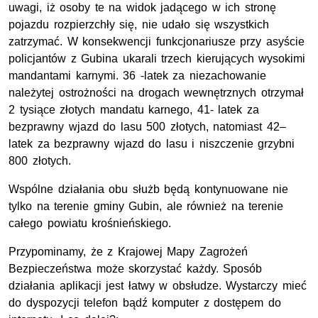
uwagi, iż osoby te na widok jadącego w ich stronę
pojazdu rozpierzchły się, nie udało się wszystkich
zatrzymać. W konsekwencji funkcjonariusze przy asyście
policjantów z Gubina ukarali trzech kierujących wysokimi
mandantami karnymi. 36 -latek za niezachowanie
należytej ostrożności na drogach wewnętrznych otrzymał
2 tysiące złotych mandatu karnego, 41- latek za
bezprawny wjazd do lasu 500 złotych, natomiast 42–
latek za bezprawny wjazd do lasu i niszczenie grzybni
800 złotych.
Wspólne działania obu służb będą kontynuowane nie
tylko na terenie gminy Gubin, ale również na terenie
całego powiatu krośnieńskiego.
Przypominamy, że z Krajowej Mapy Zagrożeń
Bezpieczeństwa może skorzystać każdy. Sposób
działania aplikacji jest łatwy w obsłudze. Wystarczy mieć
do dyspozycji telefon bądź komputer z dostępem do