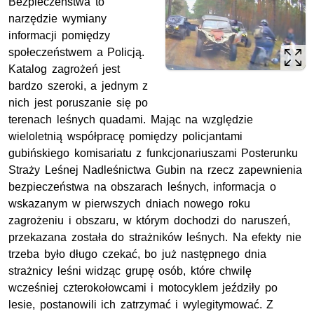
Bezpieczeństwa to
narzędzie wymiany
informacji pomiędzy
społeczeństwem a Policją.
Katalog zagrożeń jest
bardzo szeroki, a jednym z
nich jest poruszanie się po
terenach leśnych quadami. Mając na względzie
wieloletnią współpracę pomiędzy policjantami
gubińskiego komisariatu z funkcjonariuszami Posterunku
Straży Leśnej Nadleśnictwa Gubin na rzecz zapewnienia
bezpieczeństwa na obszarach leśnych, informacja o
wskazanym w pierwszych dniach nowego roku
zagrożeniu i obszaru, w którym dochodzi do naruszeń,
przekazana została do strażników leśnych. Na efekty nie
trzeba było długo czekać, bo już następnego dnia
strażnicy leśni widząc grupę osób, które chwilę
wcześniej czterokołowcami i motocyklem jeździły po
lesie, postanowili ich zatrzymać i wylegitymować. Z