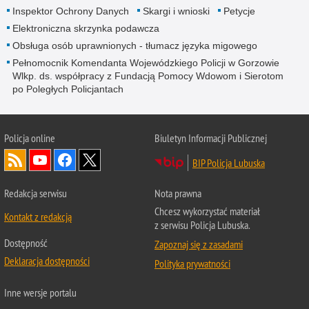
Inspektor Ochrony Danych
Skargi i wnioski
Petycje
Elektroniczna skrzynka podawcza
Obsługa osób uprawnionych - tłumacz języka migowego
Pełnomocnik Komendanta Wojewódzkiego Policji w Gorzowie
Wlkp. ds. współpracy z Fundacją Pomocy Wdowom i Sierotom
po Poległych Policjantach
Policja online
Biuletyn Informacji Publicznej
BIP Policja Lubuska
Redakcja serwisu
Nota prawna
Chcesz wykorzystać materiał
Kontakt z redakcją
z serwisu Policja Lubuska.
Dostępność
Zapoznaj się z zasadami
Deklaracja dostępności
Polityka prywatności
Inne wersje portalu