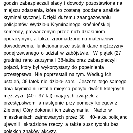
godzin zabezpieczali ślady i dowody pozostawione na
miejscu zdarzenia, które to zostaną poddane analizie
kryminalistycznej. Dzięki dużemu zaangażowaniu
policjantów Wydziału Kryminalnego krośnieńskiej
komendy, prowadzonym przez nich działaniom
operacyjnym, a także zgromadzonemu materiałowi
dowodowemu
,
funkcjonariusze ustalili dane mężczyzny
podejrzewanego o udział w zabójstwie. W piątek (27
grudnia) rano zatrzymali 38-latka oraz zabezpieczyli
pojazd, który był wykorzystany do popełnienia
przestępstwa. Nie poprzestali na tym. Według ich
ustaleń, 38-latek nie działał sam. Jeszcze tego samego
dnia kryminalni ustalili miejsca pobytu dwóch kolejnych
mężczyzn (40 i 37 lat) mających związek z
przestępstwem, a następnie przy pomocy kolegów z
Zielonej Góry dokonali ich zatrzymania. Nadto w
mieszkaniach zajmowanych przez 38 i 40-latka policjanci
ujawnili skradzione rzeczy, a także susz tytoniu bez
polskich znaków akcyzy.