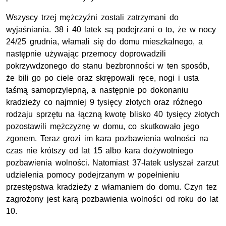
Wszyscy trzej mężczyźni zostali zatrzymani do
wyjaśniania. 38 i 40 latek są podejrzani o to, że w nocy
24/25 grudnia, włamali się do domu mieszkalnego, a
następnie używając przemocy doprowadzili
pokrzywdzonego do stanu bezbronności w ten sposób,
że bili go po ciele oraz skrępowali ręce, nogi i usta
taśmą samoprzylepną, a następnie po dokonaniu
kradzieży co najmniej 9 tysięcy złotych oraz różnego
rodzaju sprzętu na łączną kwotę blisko 40 tysięcy złotych
pozostawili mężczyznę w domu, co skutkowało jego
zgonem. Teraz grozi im kara pozbawienia wolności na
czas nie krótszy od lat 15 albo kara dożywotniego
pozbawienia wolności. Natomiast 37-latek usłyszał zarzut
udzielenia pomocy podejrzanym w popełnieniu
przestępstwa kradzieży z włamaniem do domu. Czyn tez
zagrożony jest karą pozbawienia wolności od roku do lat
10.