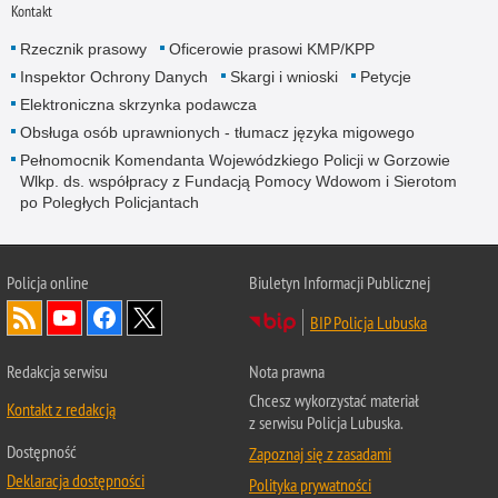
Kontakt
Rzecznik prasowy
Oficerowie prasowi KMP/KPP
Inspektor Ochrony Danych
Skargi i wnioski
Petycje
Elektroniczna skrzynka podawcza
Obsługa osób uprawnionych - tłumacz języka migowego
Pełnomocnik Komendanta Wojewódzkiego Policji w Gorzowie
Wlkp. ds. współpracy z Fundacją Pomocy Wdowom i Sierotom
po Poległych Policjantach
Policja online
Biuletyn Informacji Publicznej
BIP Policja Lubuska
Redakcja serwisu
Nota prawna
Chcesz wykorzystać materiał
Kontakt z redakcją
z serwisu Policja Lubuska.
Dostępność
Zapoznaj się z zasadami
Deklaracja dostępności
Polityka prywatności