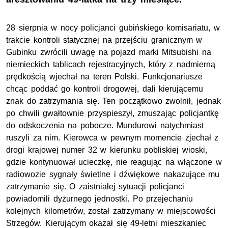
28 sierpnia w nocy policjanci gubińskiego komisariatu, w
trakcie kontroli statycznej na przejściu granicznym w
Gubinku zwrócili uwagę na pojazd marki Mitsubishi na
niemieckich tablicach rejestracyjnych, który z nadmierną
prędkością wjechał na teren Polski. Funkcjonariusze
chcąc poddać go kontroli drogowej, dali kierującemu
znak do zatrzymania się. Ten początkowo zwolnił, jednak
po chwili gwałtownie przyspieszył, zmuszając policjantkę
do odskoczenia na pobocze. Mundurowi natychmiast
ruszyli za nim. Kierowca w pewnym momencie zjechał z
drogi krajowej numer 32 w kierunku pobliskiej wioski,
gdzie kontynuował ucieczkę, nie reagując na włączone w
radiowozie sygnały świetlne i dźwiękowe nakazujące mu
zatrzymanie się. O zaistniałej sytuacji policjanci
powiadomili dyżurnego jednostki. Po przejechaniu
kolejnych kilometrów, został zatrzymany w miejscowości
Strzegów. Kierującym okazał się 49-letni mieszkaniec