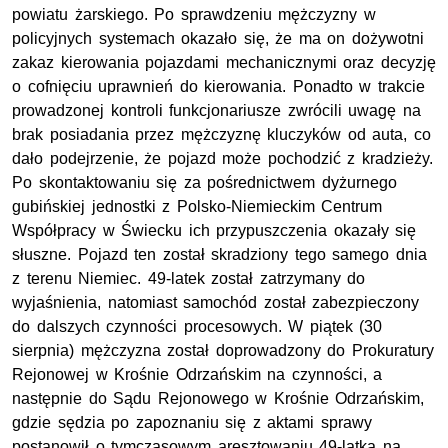
powiatu żarskiego. Po sprawdzeniu mężczyzny w
policyjnych systemach okazało się, że ma on dożywotni
zakaz kierowania pojazdami mechanicznymi oraz decyzję
o cofnięciu uprawnień do kierowania. Ponadto w trakcie
prowadzonej kontroli funkcjonariusze zwrócili uwagę na
brak posiadania przez mężczyznę kluczyków od auta, co
dało podejrzenie, że pojazd może pochodzić z kradzieży.
Po skontaktowaniu się za pośrednictwem dyżurnego
gubińskiej jednostki z Polsko-Niemieckim Centrum
Współpracy w Świecku ich przypuszczenia okazały się
słuszne. Pojazd ten został skradziony tego samego dnia
z terenu Niemiec. 49-latek został zatrzymany do
wyjaśnienia, natomiast samochód został zabezpieczony
do dalszych czynności procesowych. W piątek (30
sierpnia) mężczyzna został doprowadzony do Prokuratury
Rejonowej w Krośnie Odrzańskim na czynności, a
następnie do Sądu Rejonowego w Krośnie Odrzańskim,
gdzie sędzia po zapoznaniu się z aktami sprawy
postanowił o tymczasowym aresztowaniu 49-latka na