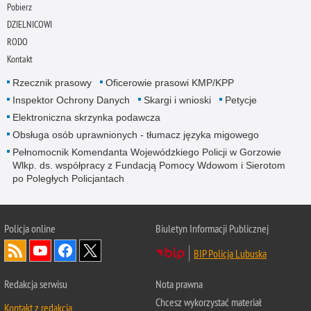
Pobierz
DZIELNICOWI
RODO
Kontakt
Rzecznik prasowy
Oficerowie prasowi KMP/KPP
Inspektor Ochrony Danych
Skargi i wnioski
Petycje
Elektroniczna skrzynka podawcza
Obsługa osób uprawnionych - tłumacz języka migowego
Pełnomocnik Komendanta Wojewódzkiego Policji w Gorzowie
Wlkp. ds. współpracy z Fundacją Pomocy Wdowom i Sierotom
po Poległych Policjantach
Policja online
Biuletyn Informacji Publicznej
BIP Policja Lubuska
Redakcja serwisu
Nota prawna
Chcesz wykorzystać materiał
Kontakt z redakcją