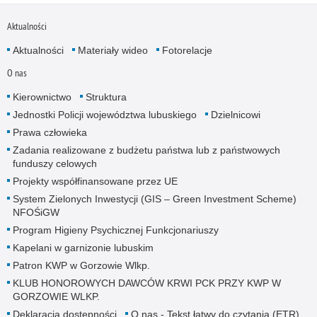
Aktualności
Aktualności
Materiały wideo
Fotorelacje
O nas
Kierownictwo
Struktura
Jednostki Policji województwa lubuskiego
Dzielnicowi
Prawa człowieka
Zadania realizowane z budżetu państwa lub z państwowych
funduszy celowych
Projekty współfinansowane przez UE
System Zielonych Inwestycji (GIS – Green Investment Scheme)
NFOŚiGW
Program Higieny Psychicznej Funkcjonariuszy
Kapelani w garnizonie lubuskim
Patron KWP w Gorzowie Wlkp.
KLUB HONOROWYCH DAWCÓW KRWI PCK PRZY KWP W
GORZOWIE WLKP.
Deklaracja dostępności
O nas - Tekst łatwy do czytania (ETR)