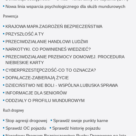
Nowa linia wsparcia psychologicznego dla służb mundurowych
Prewencja
KRAJOWA MAPA ZAGROŻEŃ BEZPIECZEŃSTWA
PRZYSZŁOŚĆ A TY
PRZECIWDZIAŁANIE HANDLOWI LUDŹMI
NARKOTYKI. CO POWINIENEŚ WIEDZIEĆ?
PRZECIWDZIAŁANIE PRZEMOCY DOMOWEJ. PROCEDURA
NIEBIESKIE KARTY
CYBERPRZESTĘPCZOŚĆ-CO TO OZNACZA?
DOPALACZE-ZABIERAJĄ ŻYCIE
DZIECIŃSTWO NIE BOLI - WSPÓLNA LUBUSKA SPRAWA
INFORMACJE DLA SENIORÓW
ODDZIAŁY O PROFILU MUNDUROWYM
Ruch drogowy
Stop agresji drogowej
Sprawdź swoje punkty karne
Sprawdź OC pojazdu
Sprawdź historię pojazdu
Narodowy Program Bezpieczenstwa Ruchu Drogowego na lata