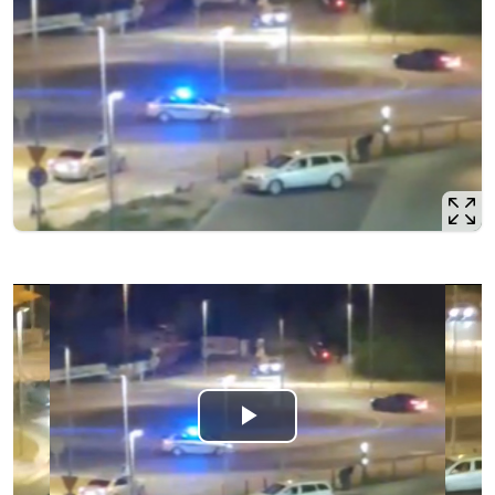
Odtwórz
wideo