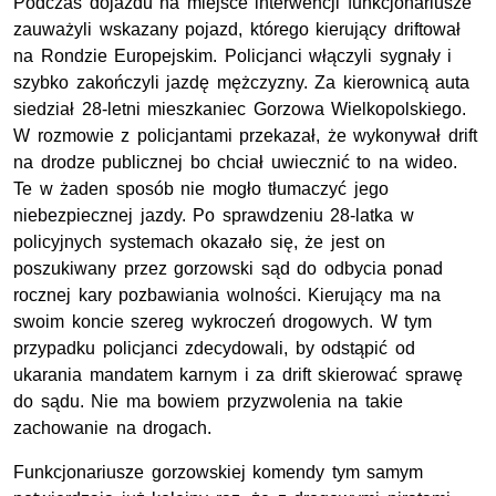
Podczas dojazdu na miejsce interwencji funkcjonariusze
zauważyli wskazany pojazd, którego kierujący driftował
na Rondzie Europejskim. Policjanci włączyli sygnały i
szybko zakończyli jazdę mężczyzny. Za kierownicą auta
siedział 28-letni mieszkaniec Gorzowa Wielkopolskiego.
W rozmowie z policjantami przekazał, że wykonywał drift
na drodze publicznej bo chciał uwiecznić to na wideo.
Te w żaden sposób nie mogło tłumaczyć jego
niebezpiecznej jazdy. Po sprawdzeniu 28-latka w
policyjnych systemach okazało się, że jest on
poszukiwany przez gorzowski sąd do odbycia ponad
rocznej kary pozbawiania wolności. Kierujący ma na
swoim koncie szereg wykroczeń drogowych. W tym
przypadku policjanci zdecydowali, by odstąpić od
ukarania mandatem karnym i za drift skierować sprawę
do sądu. Nie ma bowiem przyzwolenia na takie
zachowanie na drogach.
Funkcjonariusze gorzowskiej komendy tym samym