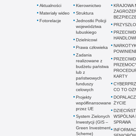
Aktualności
Kierownictwo
KRAJOWA 
ZAGROŻE
Materiały wideo
Struktura
BEZPIECZ
Fotorelacje
Jednostki Policji
PRZYSZŁO
województwa
lubuskiego
PRZECIWD
HANDLOWI
Dzielnicowi
NARKOTYK
Prawa człowieka
POWINIEN
Zadania
PRZECIWD
realizowane z
PRZEMOC
budżetu państwa
PROCEDUR
lub z
KARTY
państwowych
funduszy
CYBERPRZ
celowych
CO TO OZ
Projekty
DOPALACZ
współfinansowane
ŻYCIE
przez UE
DZIECIŃST
System Zielonych
WSPÓLNA 
Inwestycji (GIS –
SPRAWA
Green Investment
INFORMAC
Scheme)
SENIORÓ