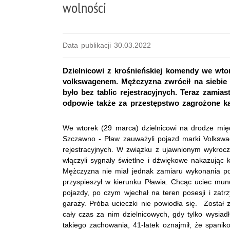
wolności
Data publikacji 30.03.2022
Dzielnicowi z krośnieńskiej komendy we wtor
volkswagenem. Mężczyzna zwrócił na siebie 
było bez tablic rejestracyjnych. Teraz zamia
odpowie także za przestępstwo zagrożone ka
We wtorek (29 marca) dzielnicowi na drodze mię
Szczawno - Pław zauważyli pojazd marki Volkswa
rejestracyjnych. W związku z ujawnionym wykrocz
włączyli sygnały świetlne i dźwiękowe nakazując 
Mężczyzna nie miał jednak zamiaru wykonania po
przyspieszył w kierunku Pławia. Chcąc uciec mu
pojazdy, po czym wjechał na teren posesji i zatr
garaży. Próba ucieczki nie powiodła się. Został
cały czas za nim dzielnicowych, gdy tylko wysia
takiego zachowania, 41-latek oznajmił, że spaniko