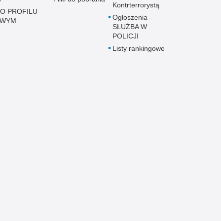
Kontrterrorystą
 O PROFILU
Ogłoszenia -
OWYM
SŁUŻBA W
POLICJI
Listy rankingowe