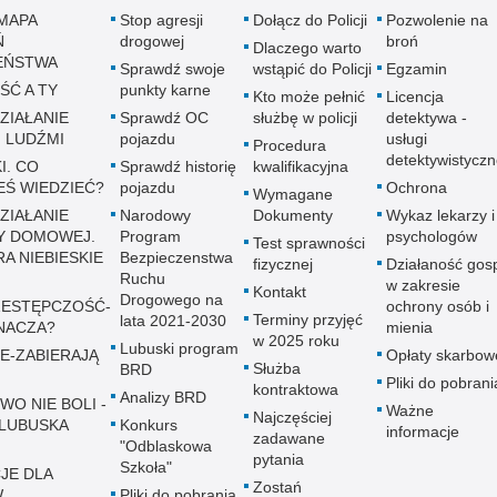
MAPA
Stop agresji
Dołącz do Policji
Pozwolenie na
Ń
drogowej
broń
Dlaczego warto
EŃSTWA
Sprawdź swoje
wstąpić do Policji
Egzamin
ŚĆ A TY
punkty karne
Kto może pełnić
Licencja
ZIAŁANIE
Sprawdź OC
służbę w policji
detektywa -
 LUDŹMI
pojazdu
usługi
Procedura
detektywistycz
I. CO
Sprawdź historię
kwalifikacyjna
EŚ WIEDZIEĆ?
pojazdu
Ochrona
Wymagane
ZIAŁANIE
Narodowy
Dokumenty
Wykaz lekarzy i
Y DOMOWEJ.
Program
psychologów
Test sprawności
A NIEBIESKIE
Bezpieczenstwa
fizycznej
Działaność gos
Ruchu
w zakresie
Kontakt
Drogowego na
ESTĘPCZOŚĆ-
ochrony osób i
Terminy przyjęć
lata 2021-2030
NACZA?
mienia
w 2025 roku
Lubuski program
E-ZABIERAJĄ
Opłaty skarbow
Służba
BRD
Pliki do pobrani
kontraktowa
Analizy BRD
WO NIE BOLI -
Ważne
Najczęściej
LUBUSKA
Konkurs
informacje
zadawane
"Odblaskowa
pytania
Szkoła"
JE DLA
Zostań
W
Pliki do pobrania