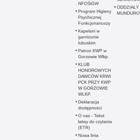
NFOŚiGW
ODDZIAŁY
Program Higieny
MUNDUR
Psychicznej
Funkcjonariuszy
Kapelani w
garnizonie
lubuskim
Patron KWP w
Gorzowie Wlkp.
KLUB
HONOROWYCH
DAWCÓW KRWI
PCK PRZY KWP
W GORZOWIE
WLKP.
Deklaracja
dostępności
O nas - Tekst
łatwy do czytania
(ETR)
Nowa linia