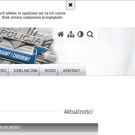
ych plików, to zgadzasz się na ich użycie
. Brak zmiany ustawienia przeglądarki
otwórz wysz
ERZ
DZIELNICOWI
RODO
KONTAKT
Aktualności
TUALNOŚCI