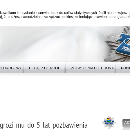
kownikom korzystanie z serwisu oraz do celów statystycznych. Jeśli nie blokujesz t
j, że możesz samodzielnie zarządzać cookies, zmieniając ustawienia przeglądarki
H DROGOWY
DOŁĄCZ DO POLICJI
POZWOLENIA I OCHRONA
POBI
z grozi mu do 5 lat pozbawienia
AK