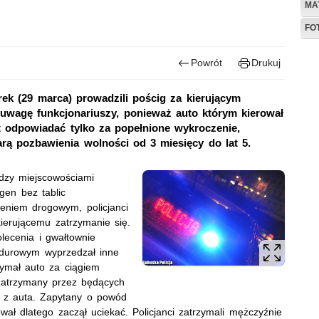
MA
FO
Powrót
Drukuj
ek (29 marca) prowadzili pościg za kierującym
uwagę funkcjonariuszy, ponieważ auto którym kierował
st odpowiadać tylko za popełnione wykroczenie,
rą pozbawienia wolności od 3 miesięcy do lat 5.
dzy miejscowościami
gen bez tablic
eniem drogowym, policjanci
kierującemu zatrzymanie się.
lecenia i gwałtownie
ndurowym wyprzedzał inne
zymał auto za ciągiem
 zatrzymany przez będących
dł z auta. Zapytany o powód
wał dlatego zaczął uciekać. Policjanci zatrzymali mężczyźnie