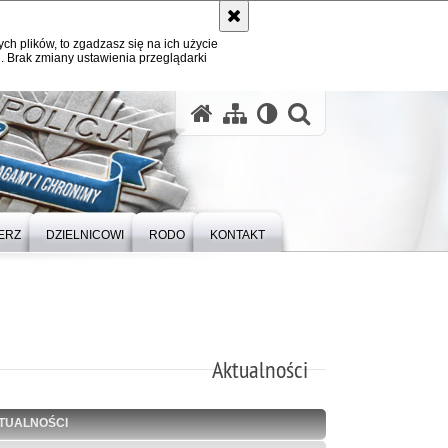
ych plików, to zgadzasz się na ich użycie
. Brak zmiany ustawienia przeglądarki
otwórz wysz
ERZ
DZIELNICOWI
RODO
KONTAKT
Aktualności
TUALNOŚCI