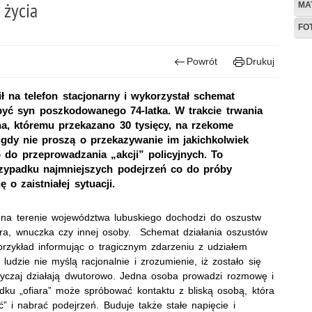
 życia
MA
FO
Powrót
Drukuj
 na telefon stacjonarny i wykorzystał schemat
yć syn poszkodowanego 74-latka. W trakcie trwania
a, któremu przekazano 30 tysięcy, na rzekome
igdy nie proszą o przekazywanie im jakichkolwiek
 do przeprowadzania „akcji” policyjnych. To
zypadku najmniejszych podejrzeń co do próby
 o zaistniałej sytuacji.
ąż na terenie województwa lubuskiego dochodzi do oszustw
era, wnuczka czy innej osoby. Schemat działania oszustów
przykład informując o tragicznym zdarzeniu z udziałem
 ludzie nie myślą racjonalnie i zrozumienie, iż zostało się
yczaj działają dwutorowo. Jedna osoba prowadzi rozmowę i
dku „ofiara” może spróbować kontaktu z bliską osobą, która
” i nabrać podejrzeń. Buduje także stałe napięcie i