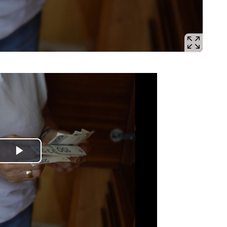
Odtwórz
wideo