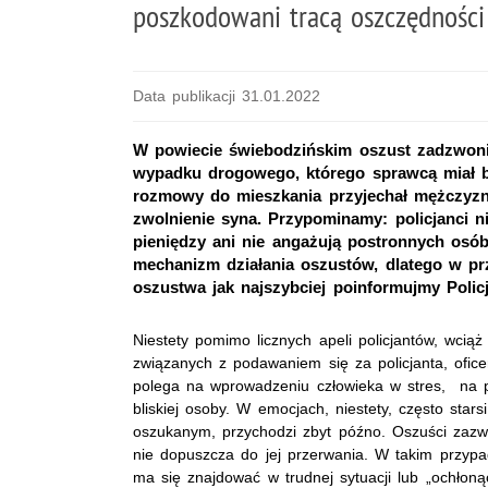
poszkodowani tracą oszczędności
Data publikacji 31.01.2022
W powiecie świebodzińskim oszust zadzwonił
wypadku drogowego, którego sprawcą miał b
rozmowy do mieszkania przyjechał mężczyzn
zwolnienie syna. Przypominamy: policjanci n
pieniędzy ani nie angażują postronnych osób
mechanizm działania oszustów, dlatego w pr
oszustwa jak najszybciej poinformujmy Policję
Niestety pomimo licznych apeli policjantów, wci
związanych z podawaniem się za policjanta, ofic
polega na wprowadzeniu człowieka w stres,
na 
bliskiej osoby. W emocjach, niestety, często starsi
oszukanym, przychodzi zbyt późno. Oszuści zazw
nie dopuszcza do jej przerwania. W takim przypa
ma się znajdować w trudnej sytuacji lub „ochłonąć