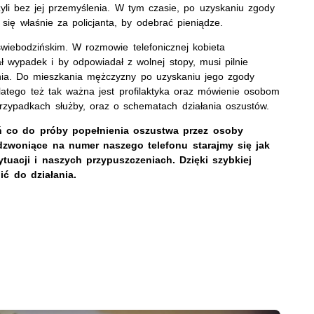
zyli bez jej przemyślenia. W tym czasie, po uzyskaniu zgody
ię właśnie za policjanta, by odebrać pieniądze.
wiebodzińskim. W rozmowie telefonicznej kobieta
wypadek i by odpowiadał z wolnej stopy, musi pilnie
ienia. Do mieszkania mężczyzny po uzyskaniu jego zgody
 Dlatego też tak ważna jest profilaktyka oraz mówienie osobom
przypadkach służby, oraz o schematach działania oszustów.
ń co do próby popełnienia oszustwa przez osoby
zwoniące na numer naszego telefonu starajmy się jak
ytuacji i naszych przypuszczeniach. Dzięki szybkiej
ić do działania.