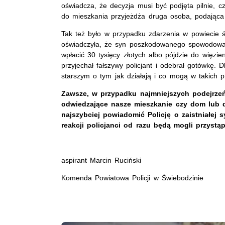
oświadcza, że decyzja musi być podjęta pilnie, c
do mieszkania przyjeżdża druga osoba, podająca s
Tak też było w przypadku zdarzenia w powiecie ś
oświadczyła, że syn poszkodowanego spowodował 
wpłacić 30 tysięcy złotych albo pójdzie do więz
przyjechał fałszywy policjant i odebrał gotówkę.
starszym o tym jak działają i co mogą w takich 
Zawsze, w przypadku najmniejszych podejrze
odwiedzające nasze mieszkanie czy dom lub d
najszybciej powiadomić Policję o zaistniałej s
reakcji policjanci od razu będą mogli przystąp
aspirant Marcin Ruciński
Komenda Powiatowa Policji w Świebodzinie