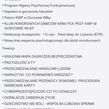
Program Higieny Psychicznej Funkcjonariuszy
Kapelani w garnizonie lubuskim
Patron KWP w Gorzowie Wlkp.
KLUB HONOROWYCH DAWCÓW KRWI PCK PRZY KWP W
GORZOWIE WLKP.
Deklaracja dostępności
O nas - Tekst łatwy do czytania (ETR)
Nowa linia wsparcia psychologicznego dla służb mundurowych
Prewencja
KRAJOWA MAPA ZAGROŻEŃ BEZPIECZEŃSTWA
PRZYSZŁOŚĆ A TY
PRZECIWDZIAŁANIE HANDLOWI LUDŹMI
NARKOTYKI. CO POWINIENEŚ WIEDZIEĆ?
PRZECIWDZIAŁANIE PRZEMOCY DOMOWEJ. PROCEDURA
NIEBIESKIE KARTY
CYBERPRZESTĘPCZOŚĆ-CO TO OZNACZA?
DOPALACZE-ZABIERAJĄ ŻYCIE
DZIECIŃSTWO NIE BOLI - WSPÓLNA LUBUSKA SPRAWA