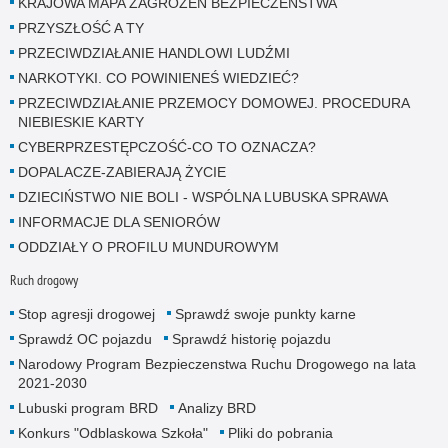
KRAJOWA MAPA ZAGROŻEŃ BEZPIECZEŃSTWA
PRZYSZŁOŚĆ A TY
PRZECIWDZIAŁANIE HANDLOWI LUDŹMI
NARKOTYKI. CO POWINIENEŚ WIEDZIEĆ?
PRZECIWDZIAŁANIE PRZEMOCY DOMOWEJ. PROCEDURA
NIEBIESKIE KARTY
CYBERPRZESTĘPCZOŚĆ-CO TO OZNACZA?
DOPALACZE-ZABIERAJĄ ŻYCIE
DZIECIŃSTWO NIE BOLI - WSPÓLNA LUBUSKA SPRAWA
INFORMACJE DLA SENIORÓW
ODDZIAŁY O PROFILU MUNDUROWYM
Ruch drogowy
Stop agresji drogowej
Sprawdź swoje punkty karne
Sprawdź OC pojazdu
Sprawdź historię pojazdu
Narodowy Program Bezpieczenstwa Ruchu Drogowego na lata
2021-2030
Lubuski program BRD
Analizy BRD
Konkurs "Odblaskowa Szkoła"
Pliki do pobrania