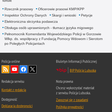
Kontakt
Rzecznik prasowy
Oficerowie prasowi KMP/KPP
Inspektor Ochrony Danych
Skargi i wnioski
Petycje
Elektroniczna skrzynka podawcza
Obsługa osób uprawnionych - tłumacz języka migowego
Pełnomocnik Komendanta Wojewódzkiego Policji w Gorzowie
Wlkp. ds. współpracy z Fundacją Pomocy Wdowom i Sierotom
po Poległych Policjantach
Policja online
Biuletyn Informacji Publicznej
BIP Policja Lubuska
Redakcja serwisu
Nota prawna
Chcesz wykorzystać materiał
Kontakt z redakcją
z serwisu Policja Lubuska.
Dostępność
Zapoznaj się z zasadami
Deklaracja dostępności
Polityka prywatności