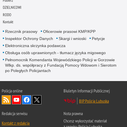
Pobierz
DZIELNICOWI
RODO
Kontakt
Rzecznik prasowy
Oficerowie prasowi KMP/KPP
Inspektor Ochrony Danych
Skargi i wnioski
Petycje
Elektroniczna skrzynka podawcza
Obsługa osób uprawnionych - tłumacz języka migowego
Pełnomocnik Komendanta Wojewódzkiego Policji w Gorzowie
Wlkp. ds. współpracy z Fundacją Pomocy Wdowom i Sierotom
po Poległych Policjantach
Policja online
Biuletyn Informacji Publicznej
BIP Policja Lubuska
Redakcja serwisu
Nota prawna
Chcesz wykorzystać materiał
Kontakt z redakcją
z serwisu Policja Lubuska.