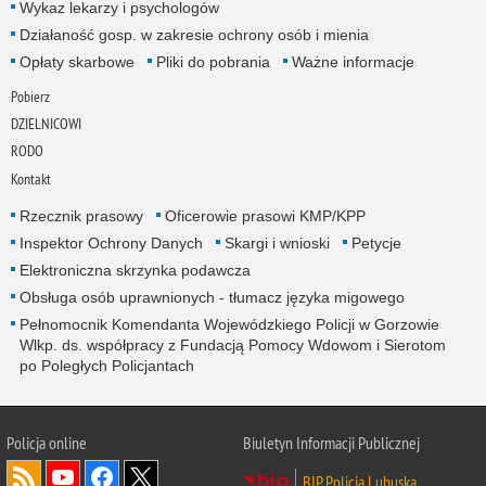
Wykaz lekarzy i psychologów
Działaność gosp. w zakresie ochrony osób i mienia
Opłaty skarbowe
Pliki do pobrania
Ważne informacje
Pobierz
DZIELNICOWI
RODO
Kontakt
Rzecznik prasowy
Oficerowie prasowi KMP/KPP
Inspektor Ochrony Danych
Skargi i wnioski
Petycje
Elektroniczna skrzynka podawcza
Obsługa osób uprawnionych - tłumacz języka migowego
Pełnomocnik Komendanta Wojewódzkiego Policji w Gorzowie
Wlkp. ds. współpracy z Fundacją Pomocy Wdowom i Sierotom
po Poległych Policjantach
Policja online
Biuletyn Informacji Publicznej
BIP Policja Lubuska