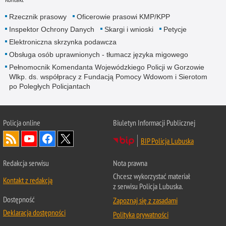
Rzecznik prasowy
Oficerowie prasowi KMP/KPP
Inspektor Ochrony Danych
Skargi i wnioski
Petycje
Elektroniczna skrzynka podawcza
Obsługa osób uprawnionych - tłumacz języka migowego
Pełnomocnik Komendanta Wojewódzkiego Policji w Gorzowie
Wlkp. ds. współpracy z Fundacją Pomocy Wdowom i Sierotom
po Poległych Policjantach
Policja online
Biuletyn Informacji Publicznej
BIP Policja Lubuska
Redakcja serwisu
Nota prawna
Chcesz wykorzystać materiał
Kontakt z redakcją
z serwisu Policja Lubuska.
Dostępność
Zapoznaj się z zasadami
Deklaracja dostępności
Polityka prywatności