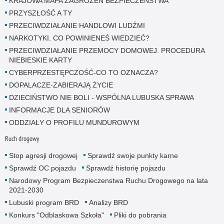
KRAJOWA MAPA ZAGROŻEŃ BEZPIECZEŃSTWA
PRZYSZŁOŚĆ A TY
PRZECIWDZIAŁANIE HANDLOWI LUDŹMI
NARKOTYKI. CO POWINIENEŚ WIEDZIEĆ?
PRZECIWDZIAŁANIE PRZEMOCY DOMOWEJ. PROCEDURA
NIEBIESKIE KARTY
CYBERPRZESTĘPCZOŚĆ-CO TO OZNACZA?
DOPALACZE-ZABIERAJĄ ŻYCIE
DZIECIŃSTWO NIE BOLI - WSPÓLNA LUBUSKA SPRAWA
INFORMACJE DLA SENIORÓW
ODDZIAŁY O PROFILU MUNDUROWYM
Ruch drogowy
Stop agresji drogowej
Sprawdź swoje punkty karne
Sprawdź OC pojazdu
Sprawdź historię pojazdu
Narodowy Program Bezpieczenstwa Ruchu Drogowego na lata
2021-2030
Lubuski program BRD
Analizy BRD
Konkurs "Odblaskowa Szkoła"
Pliki do pobrania