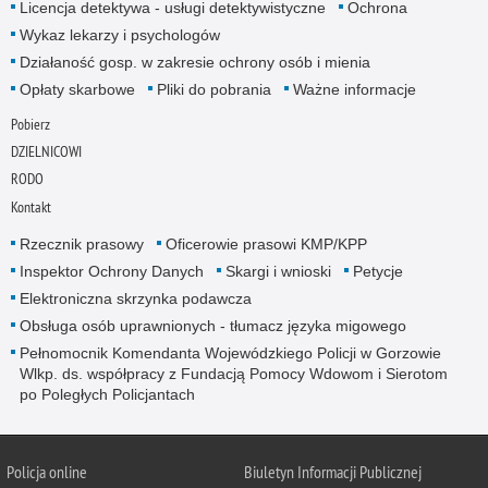
Licencja detektywa - usługi detektywistyczne
Ochrona
Wykaz lekarzy i psychologów
Działaność gosp. w zakresie ochrony osób i mienia
Opłaty skarbowe
Pliki do pobrania
Ważne informacje
Pobierz
DZIELNICOWI
RODO
Kontakt
Rzecznik prasowy
Oficerowie prasowi KMP/KPP
Inspektor Ochrony Danych
Skargi i wnioski
Petycje
Elektroniczna skrzynka podawcza
Obsługa osób uprawnionych - tłumacz języka migowego
Pełnomocnik Komendanta Wojewódzkiego Policji w Gorzowie
Wlkp. ds. współpracy z Fundacją Pomocy Wdowom i Sierotom
po Poległych Policjantach
Policja online
Biuletyn Informacji Publicznej