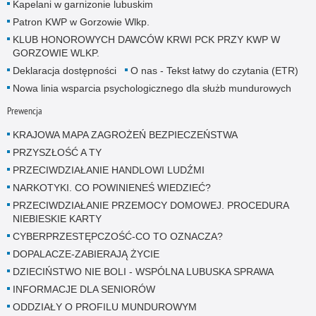
Kapelani w garnizonie lubuskim
Patron KWP w Gorzowie Wlkp.
KLUB HONOROWYCH DAWCÓW KRWI PCK PRZY KWP W
GORZOWIE WLKP.
Deklaracja dostępności
O nas - Tekst łatwy do czytania (ETR)
Nowa linia wsparcia psychologicznego dla służb mundurowych
Prewencja
KRAJOWA MAPA ZAGROŻEŃ BEZPIECZEŃSTWA
PRZYSZŁOŚĆ A TY
PRZECIWDZIAŁANIE HANDLOWI LUDŹMI
NARKOTYKI. CO POWINIENEŚ WIEDZIEĆ?
PRZECIWDZIAŁANIE PRZEMOCY DOMOWEJ. PROCEDURA
NIEBIESKIE KARTY
CYBERPRZESTĘPCZOŚĆ-CO TO OZNACZA?
DOPALACZE-ZABIERAJĄ ŻYCIE
DZIECIŃSTWO NIE BOLI - WSPÓLNA LUBUSKA SPRAWA
INFORMACJE DLA SENIORÓW
ODDZIAŁY O PROFILU MUNDUROWYM