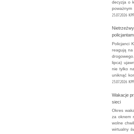
decyzja o 
poważnym z
25.07.2026
KPP
Nietrzeźwy 
policjantam
Policjanci
reagują na
drogowego.
lipca) ujaw
nie tylko 
uniknąć kon
23.07.2026
KPP
Wakacje pr
sieci
Okres waka
za oknem ni
wolne chwi
wirtualny ś