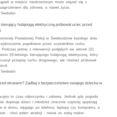
kąpieli w miejscu niestrzeżonym może wiązać się z
agrożeniem dla zdrowia, a nawet życia.
 Świebodzin
kierujący hulajnogą elektryczną próbował uciec przed
i
 Komendy Powiatowej Policji w Świebodzinie każdego dnia
 wykroczenia popełniane przez uczestników ruchu
 Podczas jednej z interwencji podjętych we wtorek (21
niono 33-letniego kierującego hulajnogą elektryczną, który
naruszył przepisy ruchu drogowego, ale również próbował
troli.
 Świebodzin
zed ekranem? Zadbaj o bezpieczeństwo swojego dziecka w
cyjny to czas odpoczynku i zabawy. Jednak gdy pogoda
e dopisuje dzieci i młodzież znacznie częściej spędzają
le w domu, sięgając po telefony, laptopy czy komputery, a
wiat - choć pełen atrakcji - niesie ze sobą realne