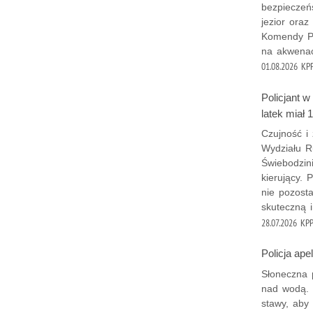
bezpieczeń
jezior ora
Komendy Po
na akwena
01.08.2026
KPP
Policjant 
latek miał 
Czujność i
Wydziału R
Świebodzini
kierujący. 
nie pozost
skuteczną i
28.07.2026
KPP
Policja ape
Słoneczna 
nad wodą. 
stawy, aby