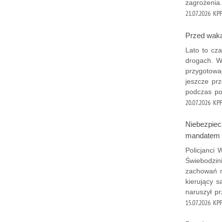
zagrożenia.
21.07.2026
KPP
Przed waka
Lato to cz
drogach. W
przygotowa
jeszcze pr
podczas po
20.07.2026
KPP
Niebezpie
mandatem
Policjanci
Świebodzin
zachowań n
kierujący 
naruszył p
15.07.2026
KPP