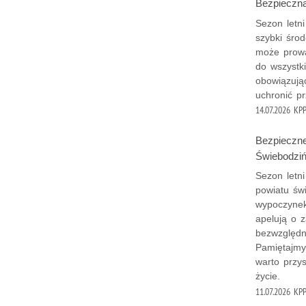
Bezpieczna 
Sezon letni
szybki środ
może prowa
do wszystk
obowiązują
uchronić pr
14.07.2026
KPP
Bezpieczne
Świebodziń
Sezon letni
powiatu św
wypoczynek
apelują o 
bezwzględn
Pamiętajmy
warto przy
życie.
11.07.2026
KPP