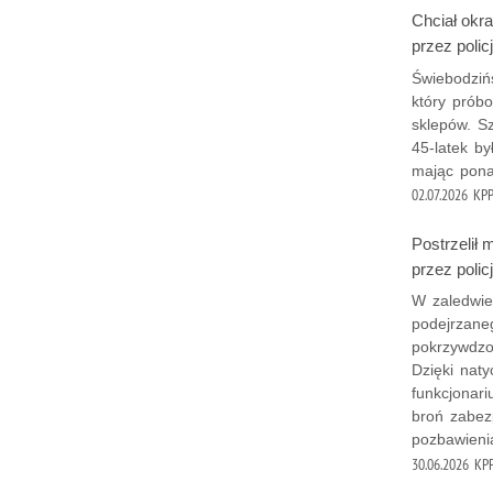
Chciał okra
przez poli
Świebodziń
który prób
sklepów. S
45-latek b
mając pona
02.07.2026
KPP
Postrzelił
przez polic
W zaledwie
podejrzaneg
pokrzywdzo
Dzięki nat
funkcjonari
broń zabezp
pozbawieni
30.06.2026
KPP