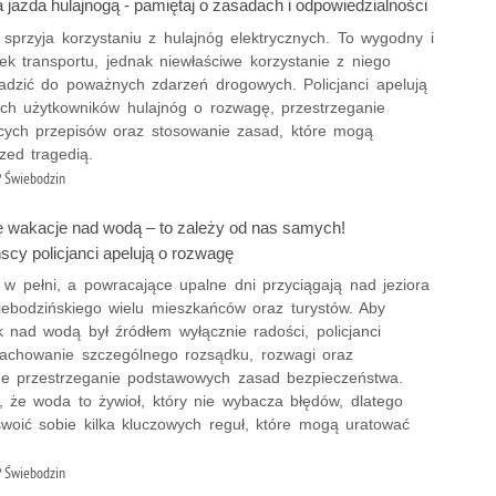
jazda hulajnogą - pamiętaj o zasadach i odpowiedzialności
 sprzyja korzystaniu z hulajnóg elektrycznych. To wygodny i
ek transportu, jednak niewłaściwe korzystanie z niego
dzić do poważnych zdarzeń drogowych. Policjanci apelują
ich użytkowników hulajnóg o rozwagę, przestrzeganie
cych przepisów oraz stosowanie zasad, które mogą
zed tragedią.
 Świebodzin
 wakacje nad wodą – to zależy od nas samych!
scy policjanci apelują o rozwagę
 w pełni, a powracające upalne dni przyciągają nad jeziora
iebodzińskiego wielu mieszkańców oraz turystów. Aby
 nad wodą był źródłem wyłącznie radości, policjanci
zachowanie szczególnego rozsądku, rozwagi oraz
e przestrzeganie podstawowych zasad bezpieczeństwa.
, że woda to żywioł, który nie wybacza błędów, dlatego
swoić sobie kilka kluczowych reguł, które mogą uratować
 Świebodzin