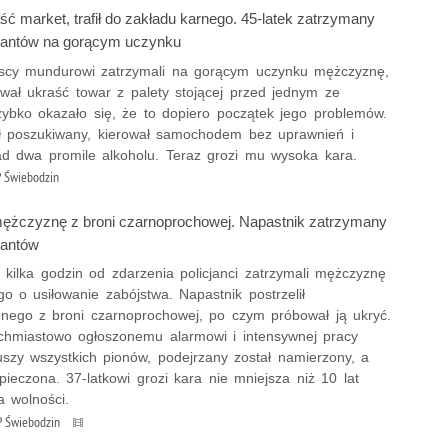
ść market, trafił do zakładu karnego. 45-latek zatrzymany
cjantów na gorącym uczynku
scy mundurowi zatrzymali na gorącym uczynku mężczyznę,
ował ukraść towar z palety stojącej przed jednym ze
zybko okazało się, że to dopiero początek jego problemów.
ył poszukiwany, kierował samochodem bez uprawnień i
d dwa promile alkoholu. Teraz grozi mu wysoka kara.
 Świebodzin
 mężczyznę z broni czarnoprochowej. Napastnik zatrzymany
jantów
 kilka godzin od zdarzenia policjanci zatrzymali mężczyznę
o o usiłowanie zabójstwa. Napastnik postrzelił
nego z broni czarnoprochowej, po czym próbował ją ukryć.
ychmiastowo ogłoszonemu alarmowi i intensywnej pracy
uszy wszystkich pionów, podejrzany został namierzony, a
ieczona. 37-latkowi grozi kara nie mniejsza niż 10 lat
a wolności.
 Świebodzin