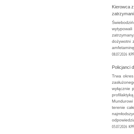
Kierowca z
zatrzymani
Świebodziń
wytypowali 
zatrzymany
dożywotni z
amfetaminę 
08.07.2026
KPP
Policjanci 
Trwa okres
zasłużoneg
wyłącznie p
profilaktyk
Mundurowi 
terenie cał
najmłodszyc
odpowiedzia
03.07.2026
KPP