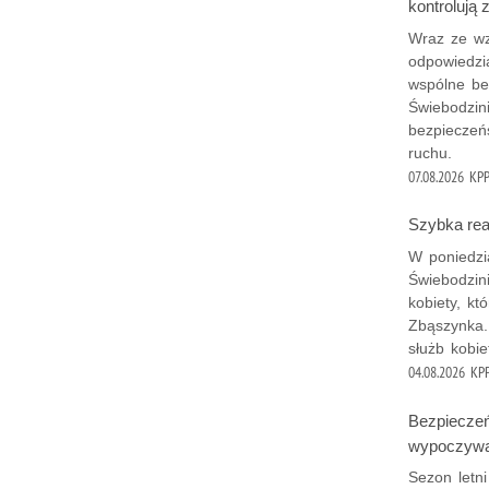
kontrolują
Wraz ze wz
odpowiedzi
wspólne be
Świebodzin
bezpieczeń
ruchu.
07.08.2026
KPP
Szybka rea
W poniedzi
Świebodzini
kobiety, kt
Zbąszynka.
służb kobie
04.08.2026
KPP
Bezpieczeńs
wypoczywa
Sezon letn