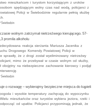
stwo mieszkańcom i turystom korzystającym z uroków
z osobom spędzającym wolny czas nad wodą, policjanci z
wiatowej Policji w Świebodzinie regularnie pełnią służbę
ch.
 Świebodzin
w czasie wolnym zatrzymał nietrzeźwego kierującego. 57-
1,3 promila alkoholu
 zdecydowana reakcja sierżanta Mariusza Jacenika z
uchu Drogowego Komendy Powiatowej Policji w
e sprawiły, że z drogi został wyeliminowany nietrzeźwy
Policjant, mimo że przebywał w czasie wolnym od służby,
ał obojętny na niebezpieczne zachowanie kierowcy i podjął
nterwencję.
 Świebodzin
luje o rozwagę – wybierajmy bezpieczne miejsca do kąpieli
pogoda i wysokie temperatury zachęcają do wypoczynku
Wielu mieszkańców oraz turystów wybiera jeziora, rzeki i
 odpocząć od upałów. Policjanci przypominają jednak, że