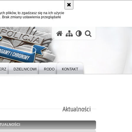
ych plików, to zgadzasz się na ich użycie
. Brak zmiany ustawienia przeglądarki
otwórz wysz
ERZ
DZIELNICOWI
RODO
KONTAKT
Aktualności
TUALNOŚCI