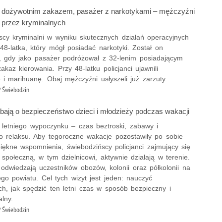
 dożywotnim zakazem, pasażer z narkotykami – mężczyźni
 przez kryminalnych
scy kryminalni w wyniku skutecznych działań operacyjnych
48-latka, który mógł posiadać narkotyki. Został on
, gdy jako pasażer podróżował z 32-lenim posiadającym
akaz kierowania. Przy 48-latku policjanci ujawnili
i marihuanę. Obaj mężczyźni usłyszeli już zarzuty.
 Świebodzin
dbają o bezpieczeństwo dzieci i młodzieży podczas wakacji
 letniego wypoczynku – czas beztroski, zabawy i
o relaksu. Aby tegoroczne wakacje pozostawiły po sobie
iękne wspomnienia, świebodzińscy policjanci zajmujący się
ą społeczną, w tym dzielnicowi, aktywnie działają w terenie.
odwiedzają uczestników obozów, kolonii oraz półkolonii na
ego powiatu. Cel tych wizyt jest jeden: nauczyć
h, jak spędzić ten letni czas w sposób bezpieczny i
lny.
 Świebodzin