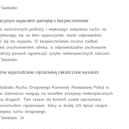
 Świebodzin
cyjnym wyjazdem pamiętaj o bezpieczeństwie
as wzmożonych podróży i większego natężenia ruchu na
ybierając się na letni wypoczynek, warto odpowiednio
ć się do wyjazdu. O bezpieczeństwo można zadbać
zed uruchomieniem silnika, a odpowiedzialne zachowanie
dróży pozwoli ograniczyć ryzyko niebezpiecznych zdarzeń.
 Świebodzin
czne wyprzedzanie ciężarówką zakończone wysokim
 Wydziału Ruchu Drogowego Komendy Powiatowej Policji w
ie stanowczo reagują na wszelkie przejawy niebezpiecznych
a drogach. Tym razem do kontroli został zatrzymany
samochodem ciężarowym, który w środę (15 lipca) rażąco
rzepisy ruchu drogowego.
 Świebodzin