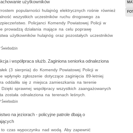
 zachowanie użytkowników
MA
rostem popularności hulajnóg elektrycznych rośnie również
FO
alność wszystkich uczestników ruchu drogowego za
zpieczeństwo. Policjanci Komendy Powiatowej Policji w
ie prowadzą działania mające na celu poprawę
stwa użytkowników hulajnóg oraz pozostałych uczestników
 Świebodzin
kcja i współpraca służb. Zaginiona seniorka odnaleziona
ałek (3 sierpnia) do Komendy Powiatowej Policji w
e wpłynęło zgłoszenie dotyczące zaginięcia 89-letniej
óra oddaliła się z miejsca zamieszkania na terenie
 Dzięki sprawnej współpracy wszystkich zaangażowanych
ta została odnaleziona na terenach leśnych.
 Świebodzin
two na jeziorach - policyjne patrole dbają o
jących
i to czas wypoczynku nad wodą. Aby zapewnić