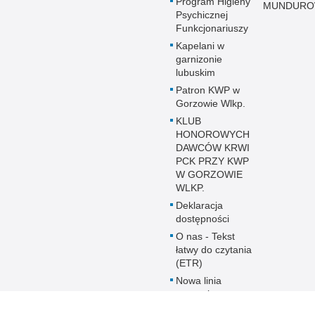
Program Higieny
MUNDUR
Psychicznej
Funkcjonariuszy
Kapelani w
garnizonie
lubuskim
Patron KWP w
Gorzowie Wlkp.
KLUB
HONOROWYCH
DAWCÓW KRWI
PCK PRZY KWP
W GORZOWIE
WLKP.
Deklaracja
dostępności
O nas - Tekst
łatwy do czytania
(ETR)
Nowa linia
wsparcia
psychologicznego