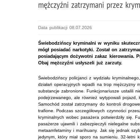
mężczyźni zatrzymani przez krym
Data publikacji 08.07.2026
Świebodzińscy kryminalni w wyniku skuteczny
mógł posiadać narkotyki. Został on zatrzyma
posiadającym dożywotni zakaz kierowania. Prz
Obaj mężczyźni usłyszeli już zarzuty.
Świebodzińscy policjanci z wydziału kryminalnego
działań operacyjnych wpadli na trop mężczyzny
substancje zabronione. Funkcjonariusze ustalili n
podejrzewanego, ale również wytypowali pojazd, 
Samochód został zatrzymany do kontroli drogowe
trafione. Podczas szczegółowych czynności przes
kryminalnych wobec pasażera potwierdziły się. Fu
pasażerze ujawnili i zabezpieczyli nielegalne sub
metaamfetaminy i marihuany. Jak się jednak szyb
jedynym, który miał sporo na sumieniu. 32-letni 