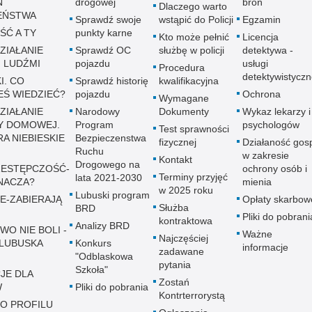
Ń
drogowej
broń
Dlaczego warto
EŃSTWA
Sprawdź swoje
wstąpić do Policji
Egzamin
ŚĆ A TY
punkty karne
Kto może pełnić
Licencja
ZIAŁANIE
Sprawdź OC
służbę w policji
detektywa -
 LUDŹMI
pojazdu
usługi
Procedura
detektywistycz
I. CO
Sprawdź historię
kwalifikacyjna
EŚ WIEDZIEĆ?
pojazdu
Ochrona
Wymagane
ZIAŁANIE
Narodowy
Dokumenty
Wykaz lekarzy i
Y DOMOWEJ.
Program
psychologów
Test sprawności
A NIEBIESKIE
Bezpieczenstwa
fizycznej
Działaność gos
Ruchu
w zakresie
Kontakt
Drogowego na
ESTĘPCZOŚĆ-
ochrony osób i
Terminy przyjęć
lata 2021-2030
NACZA?
mienia
w 2025 roku
Lubuski program
E-ZABIERAJĄ
Opłaty skarbow
Służba
BRD
Pliki do pobrani
kontraktowa
Analizy BRD
WO NIE BOLI -
Ważne
Najczęściej
LUBUSKA
Konkurs
informacje
zadawane
"Odblaskowa
pytania
Szkoła"
JE DLA
Zostań
W
Pliki do pobrania
Kontrterrorystą
 O PROFILU