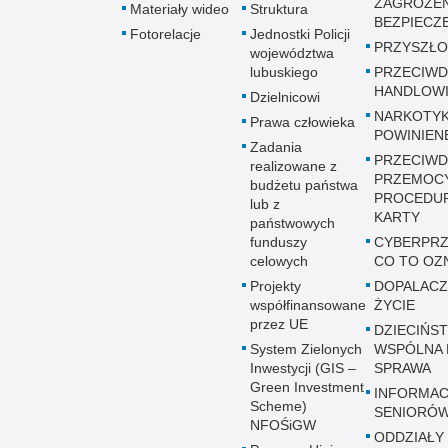
ZAGROŻE
Materiały wideo
Struktura
BEZPIECZ
Fotorelacje
Jednostki Policji
PRZYSZŁO
województwa
lubuskiego
PRZECIWD
HANDLOWI
Dzielnicowi
NARKOTYK
Prawa człowieka
POWINIEN
Zadania
PRZECIWD
realizowane z
PRZEMOC
budżetu państwa
PROCEDUR
lub z
KARTY
państwowych
funduszy
CYBERPRZ
celowych
CO TO OZ
Projekty
DOPALACZ
współfinansowane
ŻYCIE
przez UE
DZIECIŃST
System Zielonych
WSPÓLNA 
Inwestycji (GIS –
SPRAWA
Green Investment
INFORMAC
Scheme)
SENIORÓ
NFOŚiGW
ODDZIAŁY