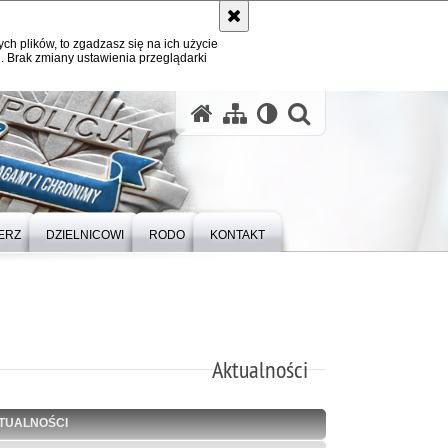
ych plików, to zgadzasz się na ich użycie
. Brak zmiany ustawienia przeglądarki
otwórz wysz
ERZ
DZIELNICOWI
RODO
KONTAKT
Aktualności
TUALNOŚCI