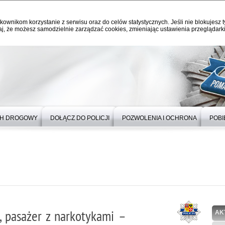
kownikom korzystanie z serwisu oraz do celów statystycznych. Jeśli nie blokujesz t
j, że możesz samodzielnie zarządzać cookies, zmieniając ustawienia przeglądarki
H DROGOWY
DOŁĄCZ DO POLICJI
POZWOLENIA I OCHRONA
POBI
 pasażer z narkotykami –
AK