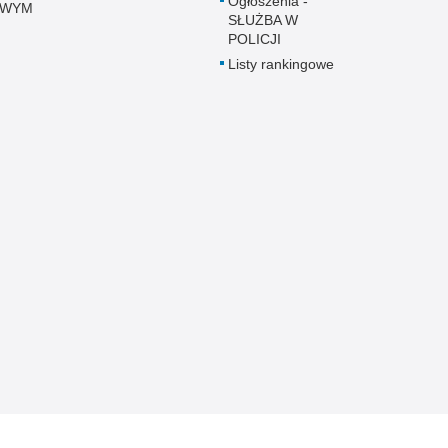
Ogłoszenia -
OWYM
SŁUŻBA W
POLICJI
Listy rankingowe