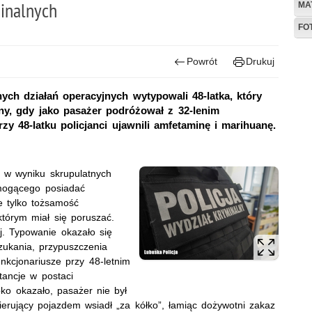
inalnych
MA
FO
Powrót
Drukuj
ch działań operacyjnych wytypowali 48-latka, który
ny, gdy jako pasażer podróżował z 32-lenim
y 48-latku policjanci ujawnili amfetaminę i marihuanę.
, w wyniku skrupulatnych
 mogącego posiadać
ie tylko tożsamość
którym miał się poruszać.
j. Typowanie okazało się
zukania, przypuszczenia
nkcjonariusze przy 48-letnim
stancje w postaci
ko okazało, pasażer nie był
kierujący pojazdem wsiadł „za kółko”, łamiąc dożywotni zakaz