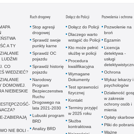
Ruch drogowy
Dołącz do Policji
Pozwolenia i ochrona
MAPA
Stop agresji
Dołącz do Policji
Pozwolenie na
Ń
drogowej
broń
Dlaczego warto
EŃSTWA
Sprawdź swoje
wstąpić do Policji
Egzamin
ŚĆ A TY
punkty karne
Kto może pełnić
Licencja
ZIAŁANIE
Sprawdź OC
służbę w policji
detektywa -
 LUDŹMI
pojazdu
usługi
Procedura
detektywistycz
I. CO
Sprawdź historię
kwalifikacyjna
EŚ WIEDZIEĆ?
pojazdu
Ochrona
Wymagane
ZIAŁANIE
Narodowy
Dokumenty
Wykaz lekarzy i
Y DOMOWEJ.
Program
psychologów
Test sprawności
A NIEBIESKIE
Bezpieczenstwa
fizycznej
Działaność gos
Ruchu
w zakresie
Kontakt
Drogowego na
ESTĘPCZOŚĆ-
ochrony osób i
Terminy przyjęć
lata 2021-2030
NACZA?
mienia
w 2025 roku
Lubuski program
E-ZABIERAJĄ
Opłaty skarbow
Służba
BRD
Pliki do pobrani
kontraktowa
Analizy BRD
WO NIE BOLI -
Ważne