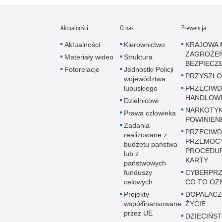
Aktualności
O nas
Prewencja
Aktualności
Kierownictwo
KRAJOWA 
ZAGROŻE
Materiały wideo
Struktura
BEZPIECZ
Fotorelacje
Jednostki Policji
PRZYSZŁO
województwa
lubuskiego
PRZECIWD
HANDLOWI
Dzielnicowi
NARKOTYK
Prawa człowieka
POWINIEN
Zadania
PRZECIWD
realizowane z
PRZEMOC
budżetu państwa
PROCEDUR
lub z
KARTY
państwowych
funduszy
CYBERPRZ
celowych
CO TO OZ
Projekty
DOPALACZ
współfinansowane
ŻYCIE
przez UE
DZIECIŃST