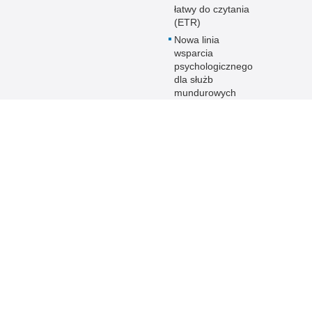
łatwy do czytania
(ETR)
Nowa linia
wsparcia
psychologicznego
dla służb
mundurowych
RODO
Kontakt
Rzecznik
prasowy
Oficerowie
prasowi
KMP/KPP
Inspektor
Ochrony Danych
Skargi i wnioski
Petycje
Elektroniczna
skrzynka
podawcza