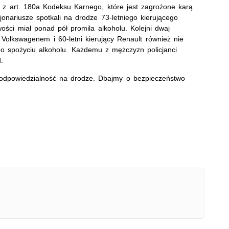
o z art. 180a Kodeksu Karnego, które jest zagrożone karą
onariusze spotkali na drodze 73-letniego kierującego
ści miał ponad pół promila alkoholu. Kolejni dwaj
y Volkswagenem i 60-letni kierujący Renault również nie
 po spożyciu alkoholu. Każdemu z mężczyzn policjanci
.
 odpowiedzialność na drodze. Dbajmy o bezpieczeństwo