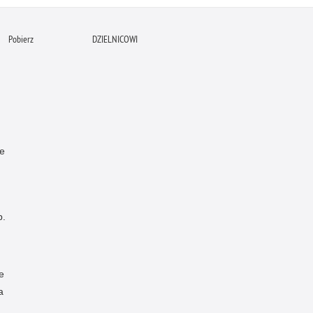
Pobierz
DZIELNICOWI
ne
p.
e
a