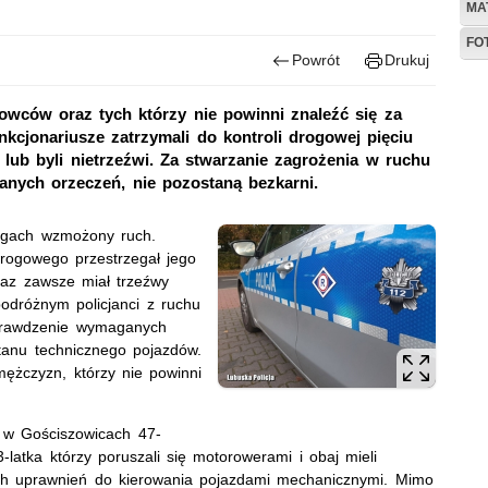
MA
FO
Powrót
Drukuj
rowców oraz tych którzy nie powinni znaleźć się za
kcjonariusze zatrzymali do kontroli drogowej pięciu
 lub byli nietrzeźwi. Za stwarzanie zagrożenia w ruchu
nych orzeczeń, nie pozostaną bezkarni.
rogach wzmożony ruch.
rogowego przestrzegał jego
raz zawsze miał trzeźwy
odróżnym policjanci z ruchu
prawdzenie wymaganych
tanu technicznego pojazdów.
ężczyzn, którzy nie powinni
w w Gościszowicach 47-
-latka którzy poruszali się motorowerami i obaj mieli
ich uprawnień do kierowania pojazdami mechanicznymi. Mimo