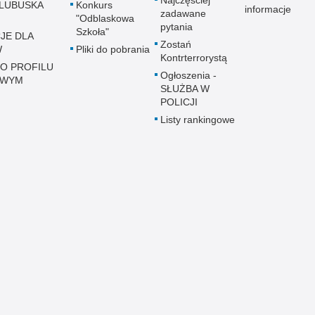
Najczęściej
LUBUSKA
Konkurs
informacje
zadawane
"Odblaskowa
pytania
Szkoła"
JE DLA
Zostań
W
Pliki do pobrania
Kontrterrorystą
 O PROFILU
Ogłoszenia -
OWYM
SŁUŻBA W
POLICJI
Listy rankingowe