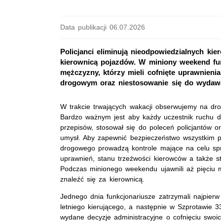
Data publikacji 06.07.2026
Policjanci eliminują nieodpowiedzialnych kie
kierownicą pojazdów. W miniony weekend fun
mężczyzny, którzy mieli cofnięte uprawnienia
drogowym oraz niestosowanie się do wydawa
W trakcie trwających wakacji obserwujemy na d
Bardzo ważnym jest aby każdy uczestnik ruchu d
przepisów, stosował się do poleceń policjantów o
umysł. Aby zapewnić bezpieczeństwo wszystkim p
drogowego prowadzą kontrole mające na celu s
uprawnień, stanu trzeźwości kierowców a także s
Podczas minionego weekendu ujawnili aż pięciu m
znaleźć się za kierownicą.
Jednego dnia funkcjonariusze zatrzymali najpier
letniego kierującego, a następnie w Szprotawie 33
wydane decyzje administracyjne o cofnięciu swo