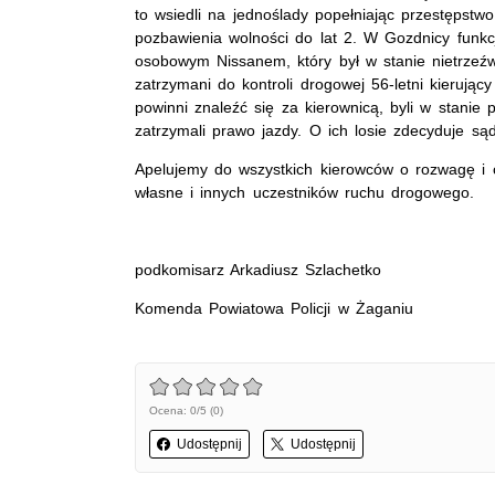
to wsiedli na jednoślady popełniając przestępstw
pozbawienia wolności do lat 2. W Gozdnicy funkcj
osobowym Nissanem, który był w stanie nietrzeźwo
zatrzymani do kontroli drogowej 56-letni kierując
powinni znaleźć się za kierownicą, byli w stanie
zatrzymali prawo jazdy. O ich losie zdecyduje sąd
Apelujemy do wszystkich kierowców o rozwagę i
własne i innych uczestników ruchu drogowego.
podkomisarz Arkadiusz Szlachetko
Komenda Powiatowa Policji w Żaganiu
Ocena: 0/5 (0)
Udostępnij
Udostępnij