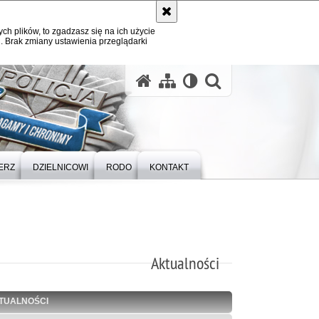
ych plików, to zgadzasz się na ich użycie
. Brak zmiany ustawienia przeglądarki
otwórz wysz
ERZ
DZIELNICOWI
RODO
KONTAKT
Aktualności
TUALNOŚCI