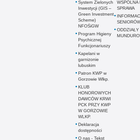
System Zielonych
WSPÓLNA 
Inwestycji (GIS –
SPRAWA
Green Investment
INFORMAC
Scheme)
SENIORÓ
NFOŚiGW
ODDZIAŁY
Program Higieny
MUNDUR
Psychicznej
Funkcjonariuszy
Kapelani w
garnizonie
lubuskim
Patron KWP w
Gorzowie Wlkp.
KLUB
HONOROWYCH
DAWCÓW KRWI
PCK PRZY KWP
W GORZOWIE
WLKP.
Deklaracja
dostępności
O nas - Tekst