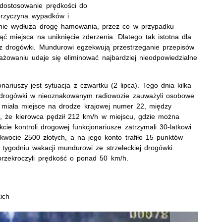
edostosowanie prędkości do
przyczyna wypadków i
nie wydłuża drogę hamowania, przez co w przypadku
 miejsca na uniknięcie zderzenia. Dlatego tak istotna dla
 z drogówki. Mundurowi egzekwują przestrzeganie przepisów
ażowaniu udaje się eliminować najbardziej nieodpowiedzialne
ariuszy jest sytuacja z czwartku (2 lipca). Tego dnia kilka
ej drogówki w nieoznakowanym radiowozie zauważyli osobowe
miała miejsce na drodze krajowej numer 22, między
ł, że kierowca pędził 212 km/h w miejscu, gdzie można
ie kontroli drogowej funkcjonariusze zatrzymali 30-latkowi
kwocie 2500 złotych, a na jego konto trafiło 15 punktów
tygodniu wakacji mundurowi ze strzeleckiej drogówki
przekroczyli prędkość o ponad 50 km/h.
ich