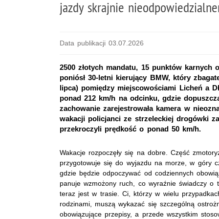
jazdy skrajnie nieodpowiedzialn
Data publikacji 03.07.2026
2500 złotych mandatu, 15 punktów karnych o
poniósł 30-letni kierujący BMW, który zbagat
lipca) pomiędzy miejscowościami Licheń a Dł
ponad 212 km/h na odcinku, gdzie dopuszcz
zachowanie zarejestrowała kamera w nieozn
wakacji policjanci ze strzeleckiej drogówki 
przekroczyli prędkość o ponad 50 km/h.
Wakacje rozpoczęły się na dobre. Część zmotor
przygotowuje się do wyjazdu na morze, w góry cz
gdzie będzie odpoczywać od codziennych obowi
panuje wzmożony ruch, co wyraźnie świadczy o t
teraz jest w trasie. Ci, którzy w wielu przypadka
rodzinami, muszą wykazać się szczególną ostroż
obowiązujące przepisy, a przede wszystkim stoso