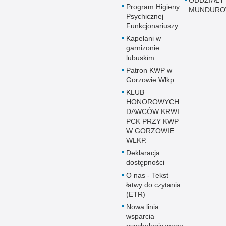
Program Higieny
MUNDUR
Psychicznej
Funkcjonariuszy
Kapelani w
garnizonie
lubuskim
Patron KWP w
Gorzowie Wlkp.
KLUB
HONOROWYCH
DAWCÓW KRWI
PCK PRZY KWP
W GORZOWIE
WLKP.
Deklaracja
dostępności
O nas - Tekst
łatwy do czytania
(ETR)
Nowa linia
wsparcia
psychologicznego