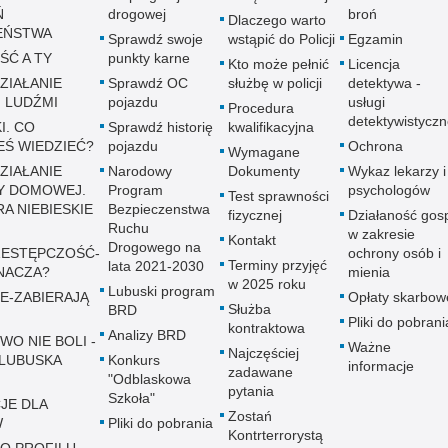
Ń
drogowej
broń
Dlaczego warto
EŃSTWA
Sprawdź swoje
wstąpić do Policji
Egzamin
ŚĆ A TY
punkty karne
Kto może pełnić
Licencja
ZIAŁANIE
Sprawdź OC
służbę w policji
detektywa -
 LUDŹMI
pojazdu
usługi
Procedura
detektywistycz
I. CO
Sprawdź historię
kwalifikacyjna
EŚ WIEDZIEĆ?
pojazdu
Ochrona
Wymagane
ZIAŁANIE
Narodowy
Dokumenty
Wykaz lekarzy i
Y DOMOWEJ.
Program
psychologów
Test sprawności
A NIEBIESKIE
Bezpieczenstwa
fizycznej
Działaność gos
Ruchu
w zakresie
Kontakt
Drogowego na
ESTĘPCZOŚĆ-
ochrony osób i
Terminy przyjęć
lata 2021-2030
NACZA?
mienia
w 2025 roku
Lubuski program
E-ZABIERAJĄ
Opłaty skarbow
Służba
BRD
Pliki do pobrani
kontraktowa
Analizy BRD
WO NIE BOLI -
Ważne
Najczęściej
LUBUSKA
Konkurs
informacje
zadawane
"Odblaskowa
pytania
Szkoła"
JE DLA
Zostań
W
Pliki do pobrania
Kontrterrorystą
 O PROFILU