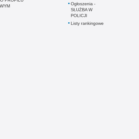
Ogłoszenia -
OWYM
SŁUŻBA W
POLICJI
Listy rankingowe