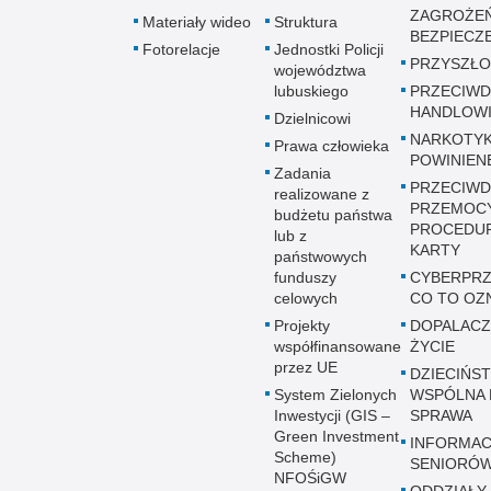
ZAGROŻE
Materiały wideo
Struktura
BEZPIECZ
Fotorelacje
Jednostki Policji
PRZYSZŁO
województwa
lubuskiego
PRZECIWD
HANDLOWI
Dzielnicowi
NARKOTYK
Prawa człowieka
POWINIEN
Zadania
PRZECIWD
realizowane z
PRZEMOC
budżetu państwa
PROCEDUR
lub z
KARTY
państwowych
funduszy
CYBERPRZ
celowych
CO TO OZ
Projekty
DOPALACZ
współfinansowane
ŻYCIE
przez UE
DZIECIŃST
System Zielonych
WSPÓLNA 
Inwestycji (GIS –
SPRAWA
Green Investment
INFORMAC
Scheme)
SENIORÓ
NFOŚiGW
ODDZIAŁY