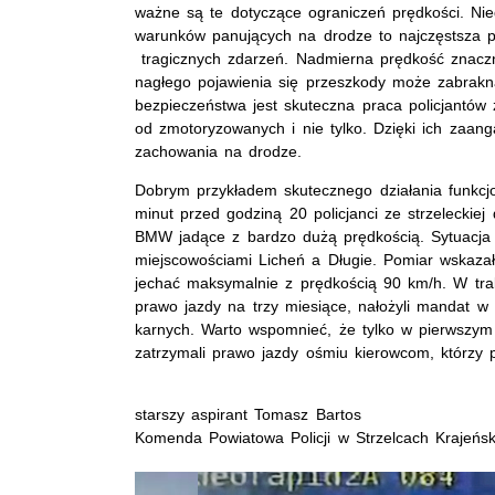
ważne są te dotyczące ograniczeń prędkości. Ni
warunków panujących na drodze to najczęstsza 
tragicznych zdarzeń. Nadmierna prędkość znacz
nagłego pojawienia się przeszkody może zabraknąć
bezpieczeństwa jest skuteczna praca policjantów
od zmotoryzowanych i nie tylko. Dzięki ich zaang
zachowania na drodze.
Dobrym przykładem skutecznego działania funkcjon
minut przed godziną 20 policjanci ze strzelecki
BMW jadące z bardzo dużą prędkością. Sytuacja 
miejscowościami Licheń a Długie. Pomiar wskaza
jechać maksymalnie z prędkością 90 km/h. W trakc
prawo jazdy na trzy miesiące, nałożyli mandat w 
karnych. Warto wspomnieć, że tylko w pierwszym 
zatrzymali prawo jazdy ośmiu kierowcom, którzy 
starszy aspirant Tomasz Bartos
Komenda Powiatowa Policji w Strzelcach Krajeńsk