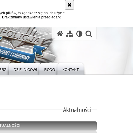
ych plików, to zgadzasz się na ich użycie
. Brak zmiany ustawienia przeglądarki
otwórz wysz
ERZ
DZIELNICOWI
RODO
KONTAKT
Aktualności
TUALNOŚCI