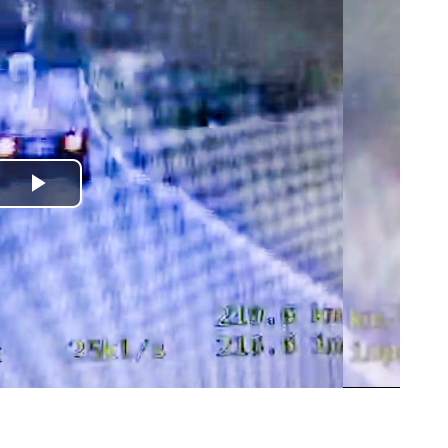
Odtwórz
wideo