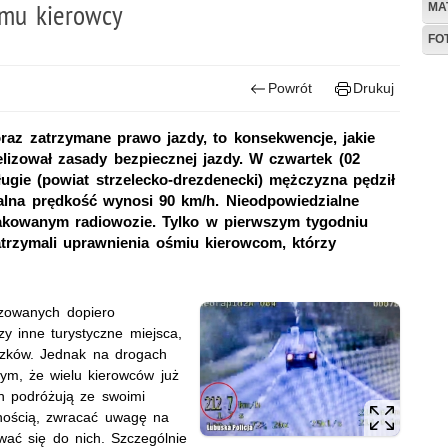
emu kierowcy
MA
FO
Powrót
Drukuj
raz zatrzymane prawo jazdy, to konsekwencje, jakie
elizował zasady bezpiecznej jazdy. W czwartek (02
ugie (powiat strzelecko-drezdenecki) mężczyzna pędził
alna prędkość wynosi 90 km/h. Nieodpowiedzialne
akowanym radiowozie. Tylko w pierwszym tygodniu
zatrzymali uprawnienia ośmiu kierowcom, którzy
yzowanych dopiero
y inne turystyczne miejsca,
ązków. Jednak na drogach
ym, że wielu kierowców już
ch podróżują ze swoimi
nością, zwracać uwagę na
wać się do nich. Szczególnie