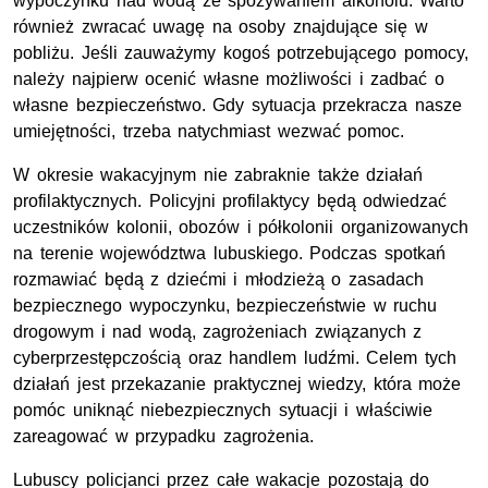
wypoczynku nad wodą ze spożywaniem alkoholu. Warto
również zwracać uwagę na osoby znajdujące się w
pobliżu. Jeśli zauważymy kogoś potrzebującego pomocy,
należy najpierw ocenić własne możliwości i zadbać o
własne bezpieczeństwo. Gdy sytuacja przekracza nasze
umiejętności, trzeba natychmiast wezwać pomoc.
W okresie wakacyjnym nie zabraknie także działań
profilaktycznych. Policyjni profilaktycy będą odwiedzać
uczestników kolonii, obozów i półkolonii organizowanych
na terenie województwa lubuskiego. Podczas spotkań
rozmawiać będą z dziećmi i młodzieżą o zasadach
bezpiecznego wypoczynku, bezpieczeństwie w ruchu
drogowym i nad wodą, zagrożeniach związanych z
cyberprzestępczością oraz handlem ludźmi. Celem tych
działań jest przekazanie praktycznej wiedzy, która może
pomóc uniknąć niebezpiecznych sytuacji i właściwie
zareagować w przypadku zagrożenia.
Lubuscy policjanci przez całe wakacje pozostają do