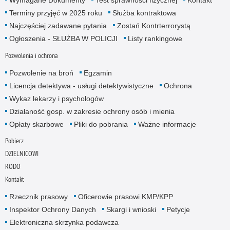
Wymagane Dokumenty
Test sprawności fizycznej
Kontakt
Terminy przyjęć w 2025 roku
Służba kontraktowa
Najczęściej zadawane pytania
Zostań Kontrterrorystą
Ogłoszenia - SŁUŻBA W POLICJI
Listy rankingowe
Pozwolenia i ochrona
Pozwolenie na broń
Egzamin
Licencja detektywa - usługi detektywistyczne
Ochrona
Wykaz lekarzy i psychologów
Działaność gosp. w zakresie ochrony osób i mienia
Opłaty skarbowe
Pliki do pobrania
Ważne informacje
Pobierz
DZIELNICOWI
RODO
Kontakt
Rzecznik prasowy
Oficerowie prasowi KMP/KPP
Inspektor Ochrony Danych
Skargi i wnioski
Petycje
Elektroniczna skrzynka podawcza