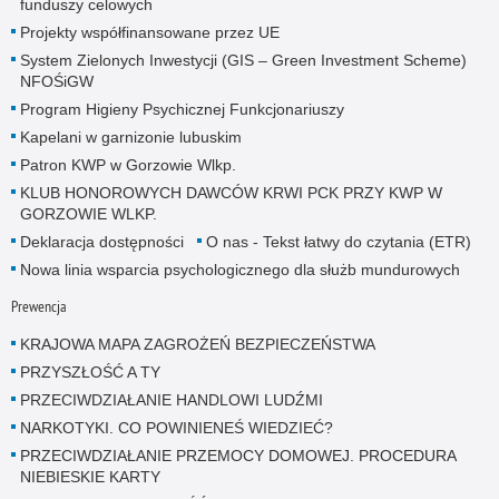
funduszy celowych
Projekty współfinansowane przez UE
System Zielonych Inwestycji (GIS – Green Investment Scheme)
NFOŚiGW
Program Higieny Psychicznej Funkcjonariuszy
Kapelani w garnizonie lubuskim
Patron KWP w Gorzowie Wlkp.
KLUB HONOROWYCH DAWCÓW KRWI PCK PRZY KWP W
GORZOWIE WLKP.
Deklaracja dostępności
O nas - Tekst łatwy do czytania (ETR)
Nowa linia wsparcia psychologicznego dla służb mundurowych
Prewencja
KRAJOWA MAPA ZAGROŻEŃ BEZPIECZEŃSTWA
PRZYSZŁOŚĆ A TY
PRZECIWDZIAŁANIE HANDLOWI LUDŹMI
NARKOTYKI. CO POWINIENEŚ WIEDZIEĆ?
PRZECIWDZIAŁANIE PRZEMOCY DOMOWEJ. PROCEDURA
NIEBIESKIE KARTY