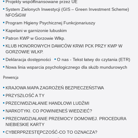
Projekty współfinansowane przez UE
System Zielonych Inwestycji (GIS – Green Investment Scheme)
NFOŚiGW
Program Higieny Psychicznej Funkcjonariuszy
Kapelani w garnizonie lubuskim
Patron KWP w Gorzowie Wlkp.
KLUB HONOROWYCH DAWCÓW KRWI PCK PRZY KWP W
GORZOWIE WLKP.
Deklaracja dostępności
O nas - Tekst łatwy do czytania (ETR)
Nowa linia wsparcia psychologicznego dla służb mundurowych
Prewencja
KRAJOWA MAPA ZAGROŻEŃ BEZPIECZEŃSTWA
PRZYSZŁOŚĆ A TY
PRZECIWDZIAŁANIE HANDLOWI LUDŹMI
NARKOTYKI. CO POWINIENEŚ WIEDZIEĆ?
PRZECIWDZIAŁANIE PRZEMOCY DOMOWEJ. PROCEDURA
NIEBIESKIE KARTY
CYBERPRZESTĘPCZOŚĆ-CO TO OZNACZA?