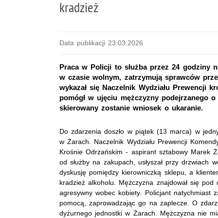
kradzież
Data publikacji 23.03.2026
Praca w Policji to służba przez 24 godziny n
w czasie wolnym, zatrzymują sprawców prze
wykazał się Naczelnik Wydziału Prewencji kro
pomógł w ujęciu mężczyzny podejrzanego o k
skierowany zostanie wniosek o ukaranie.
Do zdarzenia doszło w piątek (13 marca) w jed
w Żarach. Naczelnik Wydziału Prewencji Komendy
Krośnie Odrzańskim - aspirant sztabowy Marek 
od służby na zakupach, usłyszał przy drzwiach w
dyskusję pomiędzy kierowniczką sklepu, a klient
kradzież alkoholu. Mężczyzna znajdował się pod d
agresywny wobec kobiety. Policjant natychmiast z
pomocą, zaprowadzając go na zaplecze. O zdar
dyżurnego jednostki w Żarach. Mężczyzna nie mia