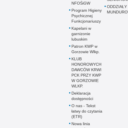
NFOŚiGW
ODDZIAŁY
Program Higieny
MUNDUR
Psychicznej
Funkcjonariuszy
Kapelani w
garnizonie
lubuskim
Patron KWP w
Gorzowie Wlkp.
KLUB
HONOROWYCH
DAWCÓW KRWI
PCK PRZY KWP
W GORZOWIE
WLKP.
Deklaracja
dostępności
O nas - Tekst
łatwy do czytania
(ETR)
Nowa linia