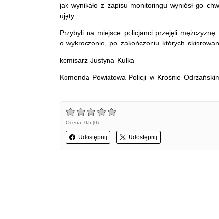
jak wynikało z zapisu monitoringu wyniósł go chwi
ujęty.
Przybyli na miejsce policjanci przejęli mężczyz
o wykroczenie, po zakończeniu których skierowa
komisarz Justyna Kulka
Komenda Powiatowa Policji w Krośnie Odrzański
Ocena: 0/5 (0)
Udostępnij
Udostępnij