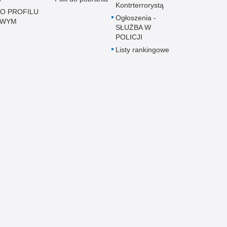
Kontrterrorystą
 O PROFILU
Ogłoszenia -
OWYM
SŁUŻBA W
POLICJI
Listy rankingowe