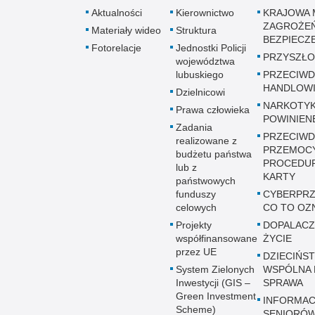
Aktualności
Kierownictwo
KRAJOWA 
ZAGROŻE
Materiały wideo
Struktura
BEZPIECZ
Fotorelacje
Jednostki Policji
PRZYSZŁO
województwa
lubuskiego
PRZECIWD
HANDLOWI
Dzielnicowi
NARKOTYK
Prawa człowieka
POWINIEN
Zadania
PRZECIWD
realizowane z
PRZEMOC
budżetu państwa
PROCEDUR
lub z
KARTY
państwowych
funduszy
CYBERPRZ
celowych
CO TO OZ
Projekty
DOPALACZ
współfinansowane
ŻYCIE
przez UE
DZIECIŃST
System Zielonych
WSPÓLNA 
Inwestycji (GIS –
SPRAWA
Green Investment
INFORMAC
Scheme)
SENIORÓ