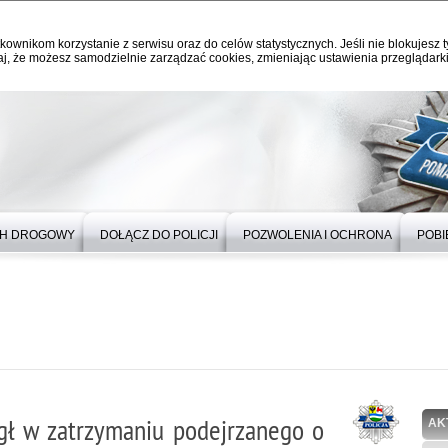
kownikom korzystanie z serwisu oraz do celów statystycznych. Jeśli nie blokujesz t
j, że możesz samodzielnie zarządzać cookies, zmieniając ustawienia przeglądarki
H DROGOWY
DOŁĄCZ DO POLICJI
POZWOLENIA I OCHRONA
POBI
gł w zatrzymaniu podejrzanego o
AK