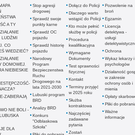
MAPA
Stop agresji
Dołącz do Policji
Pozwolenie na
Ń
drogowej
broń
Dlaczego warto
EŃSTWA
Sprawdź swoje
wstąpić do Policji
Egzamin
ŚĆ A TY
punkty karne
Kto może pełnić
Licencja
ZIAŁANIE
Sprawdź OC
służbę w policji
detektywa -
 LUDŹMI
pojazdu
usługi
Procedura
detektywistycz
I. CO
Sprawdź historię
kwalifikacyjna
EŚ WIEDZIEĆ?
pojazdu
Ochrona
Wymagane
ZIAŁANIE
Narodowy
Dokumenty
Wykaz lekarzy i
Y DOMOWEJ.
Program
psychologów
Test sprawności
A NIEBIESKIE
Bezpieczenstwa
fizycznej
Działaność gos
Ruchu
w zakresie
Kontakt
Drogowego na
ESTĘPCZOŚĆ-
ochrony osób i
Terminy przyjęć
lata 2021-2030
NACZA?
mienia
w 2025 roku
Lubuski program
E-ZABIERAJĄ
Opłaty skarbow
Służba
BRD
Pliki do pobrani
kontraktowa
Analizy BRD
WO NIE BOLI -
Ważne
Najczęściej
LUBUSKA
Konkurs
informacje
zadawane
"Odblaskowa
pytania
Szkoła"
JE DLA
Zostań
W
Pliki do pobrania