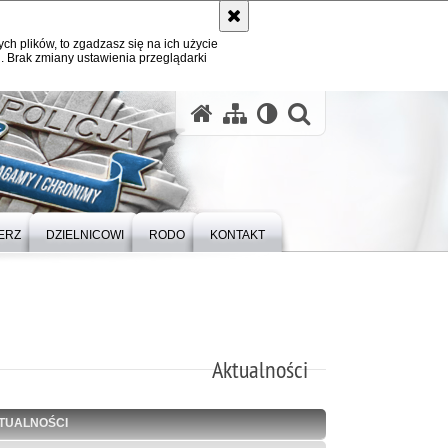
ych plików, to zgadzasz się na ich użycie
. Brak zmiany ustawienia przeglądarki
otwórz wysz
ERZ
DZIELNICOWI
RODO
KONTAKT
Aktualności
TUALNOŚCI