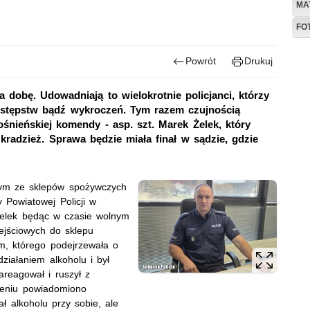
MA
FO
Powrót
Drukuj
a dobę. Udowadniają to wielokrotnie policjanci, którzy
stępstw bądź wykroczeń. Tym razem czujnością
śnieńskiej komendy - asp. szt. Marek Żelek, który
radzież. Sprawa będzie miała finał w sądzie, gdzie
nym ze sklepów spożywczych
 Powiatowej Policji w
Żelek będąc w czasie wolnym
ejściowych do sklepu
em, którego podejrzewała o
ziałaniem alkoholu i był
areagował i ruszył z
zeniu powiadomiono
ł alkoholu przy sobie, ale