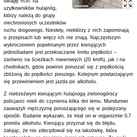
uwagę m.in. na
użytkowników hulajnóg,
którzy należą do grupy
niechronionych uczestników
ruchu drogowego. Niestety, niektórzy z nich zapominają
o przepisach lub wręcz ich nie znają. Najczęstszym
wykroczeniem popełnianym przez kierujących
jednośladami jest przekraczanie limitu prędkości –
zarówno na ścieżkach rowerowych (20 km/h), jak i na
chodnikach, gdzie powinni poruszać się z prędkością
zbliżoną do prędkości pieszego. Kolejnym powtarzającym
się przewinieniem jest jazda po alkoholu.
Z nietrzeźwym kierującym hulajnogą zielonogórscy
policjanci mieli do czynienia kilka dni temu. Mundurowi
zauważyli mężczyznę poruszającego się w podejrzany
sposób. Badanie wykazało, że miał on w organizmie 0,7
promila alkoholu. Kierujący przyznał się do błędu,
żałując, że nie zdecydował się na taksówkę, która