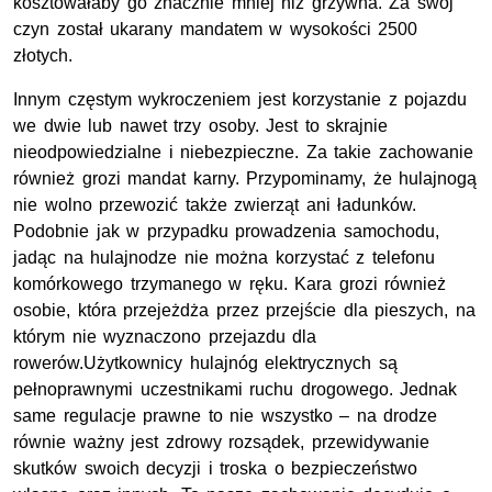
kosztowałaby go znacznie mniej niż grzywna. Za swój
czyn został ukarany mandatem w wysokości 2500
złotych.
Innym częstym wykroczeniem jest korzystanie z pojazdu
we dwie lub nawet trzy osoby. Jest to skrajnie
nieodpowiedzialne i niebezpieczne. Za takie zachowanie
również grozi mandat karny. Przypominamy, że hulajnogą
nie wolno przewozić także zwierząt ani ładunków.
Podobnie jak w przypadku prowadzenia samochodu,
jadąc na hulajnodze nie można korzystać z telefonu
komórkowego trzymanego w ręku. Kara grozi również
osobie, która przejeżdża przez przejście dla pieszych, na
którym nie wyznaczono przejazdu dla
rowerów.Użytkownicy hulajnóg elektrycznych są
pełnoprawnymi uczestnikami ruchu drogowego. Jednak
same regulacje prawne to nie wszystko – na drodze
równie ważny jest zdrowy rozsądek, przewidywanie
skutków swoich decyzji i troska o bezpieczeństwo