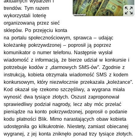
aktualnych wydarzeń i
trendów. Tym razem
wykorzystali loterię
organizowaną przez sieć
sklepów. Po przejęciu konta
na portalu społecznościowym, sprawca – udając
koleżankę pokrzywdzonej – poprosił ją poprzez
komunikator o numer telefonu. Następnie wysłał
wiadomość z informacją, że bierze udział w konkursie i
potrzebuje kodów z „darmowych SMS-ów”. Zgodnie z
instrukcją, kobieta otrzymała wiadomość SMS z kodem
konkursowym, który niezwłocznie przekazała „koleżance”.
Kod okazał się rzekomo szczęśliwy, a wygrana miała
wynosić dwa tysiące złotych. Oszust zaproponował
sprawiedliwy podział nagrody, lecz aby móc przelać
pieniądze na konto pokrzywdzonej, poprosił o podanie
kodu płatności Blik. Mimo narastających obaw kobieta
udostępniła go kilkukrotnie. Niestety, zamiast obiecanej
wygranej, z jej konta zniknęło ponad trzy tysiące złotych.