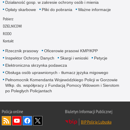
Działaność gosp. w zakresie ochrony osób i mienia
Opłaty skarbowe
Pliki do pobrania
Ważne informacje
Pobierz
DZIELNICOWI
RODO
Kontakt
Rzecznik prasowy
Oficerowie prasowi KMP/KPP
Inspektor Ochrony Danych
Skargi i wnioski
Petycje
Elektroniczna skrzynka podawcza
Obsługa osób uprawnionych - tłumacz języka migowego
Pełnomocnik Komendanta Wojewódzkiego Policji w Gorzowie
Wlkp. ds. współpracy z Fundacją Pomocy Wdowom i Sierotom
po Poległych Policjantach
Policja online
Biuletyn Informacji Publicznej
BIP Policja Lubuska