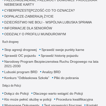
NIEBIESKIE KARTY
CYBERPRZESTĘPCZOŚĆ-CO TO OZNACZA?
DOPALACZE-ZABIERAJĄ ŻYCIE
DZIECIŃSTWO NIE BOLI - WSPÓLNA LUBUSKA SPRAWA
INFORMACJE DLA SENIORÓW
ODDZIAŁY O PROFILU MUNDUROWYM
Ruch drogowy
Stop agresji drogowej
Sprawdź swoje punkty karne
Sprawdź OC pojazdu
Sprawdź historię pojazdu
Narodowy Program Bezpieczenstwa Ruchu Drogowego na lata
2021-2030
Lubuski program BRD
Analizy BRD
Konkurs "Odblaskowa Szkoła"
Pliki do pobrania
Dołącz do Policji
Dołącz do Policji
Dlaczego warto wstąpić do Policji
Kto może pełnić służbę w policji
Procedura kwalifikacyjna
Wymagane Dokumenty
Test sprawności fizycznej
Kontakt