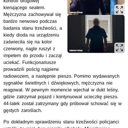
kontroli drogowej
kierującego seatem.
Mężczyzna zachowywał się
bardzo nerwowo podczas
badania stanu trzeźwości, a
kiedy dioda na urządzeniu
zaświeciła się na kolor
czerwony, nagle ruszył z
impetem do przodu i zaczął
uciekać. Funkcjonariusze
prowadzili pościg najpierw
radiowozem, a następnie pieszo. Pomimo wydawanych
sygnałów świetlnych i dźwiękowych, mężczyzna nie
reagował. W pewnym momencie wjechał w dukt leśny,
gdzie zatrzymał pojazd i kontynuował ucieczkę pieszo.
44-latek został zatrzymany gdy próbował schować się w
gęstych zaroślach.
Po dokładnym sprawdzeniu stanu trzeźwości policjanci