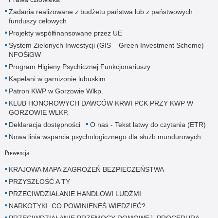
Zadania realizowane z budżetu państwa lub z państwowych
funduszy celowych
Projekty współfinansowane przez UE
System Zielonych Inwestycji (GIS – Green Investment Scheme)
NFOŚiGW
Program Higieny Psychicznej Funkcjonariuszy
Kapelani w garnizonie lubuskim
Patron KWP w Gorzowie Wlkp.
KLUB HONOROWYCH DAWCÓW KRWI PCK PRZY KWP W
GORZOWIE WLKP.
Deklaracja dostępności
O nas - Tekst łatwy do czytania (ETR)
Nowa linia wsparcia psychologicznego dla służb mundurowych
Prewencja
KRAJOWA MAPA ZAGROŻEŃ BEZPIECZEŃSTWA
PRZYSZŁOŚĆ A TY
PRZECIWDZIAŁANIE HANDLOWI LUDŹMI
NARKOTYKI. CO POWINIENEŚ WIEDZIEĆ?
PRZECIWDZIAŁANIE PRZEMOCY DOMOWEJ. PROCEDURA