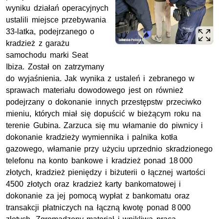
wyniku działań operacyjnych
ustalili miejsce przebywania
33-latka, podejrzanego o
kradzież z garażu
samochodu marki Seat
Ibiza. Został on zatrzymany
do wyjaśnienia. Jak wynika z ustaleń i zebranego w
sprawach materiału dowodowego jest on również
podejrzany o dokonanie innych przestępstw przeciwko
mieniu, których miał się dopuścić w bieżącym roku na
terenie Gubina. Zarzuca się mu włamanie do piwnicy i
dokonanie kradzieży wymiennika i palnika kotła
gazowego, włamanie przy użyciu uprzednio skradzionego
telefonu na konto bankowe i kradzież ponad 18 000
złotych, kradzież pieniędzy i biżuterii o łącznej wartości
4500 złotych oraz kradzież karty bankomatowej i
dokonanie za jej pomocą wypłat z bankomatu oraz
transakcji płatniczych na łączną kwotę ponad 8 000