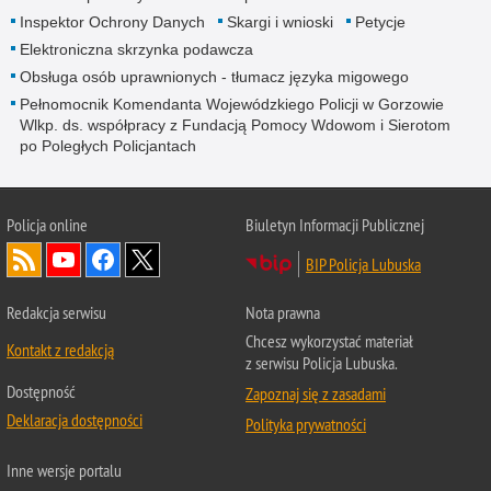
Inspektor Ochrony Danych
Skargi i wnioski
Petycje
Elektroniczna skrzynka podawcza
Obsługa osób uprawnionych - tłumacz języka migowego
Pełnomocnik Komendanta Wojewódzkiego Policji w Gorzowie
Wlkp. ds. współpracy z Fundacją Pomocy Wdowom i Sierotom
po Poległych Policjantach
Policja online
Biuletyn Informacji Publicznej
BIP Policja Lubuska
Redakcja serwisu
Nota prawna
Chcesz wykorzystać materiał
Kontakt z redakcją
z serwisu Policja Lubuska.
Dostępność
Zapoznaj się z zasadami
Deklaracja dostępności
Polityka prywatności
Inne wersje portalu