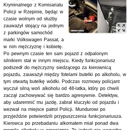
Kryminalnego z Komisariatu
Policji w Rzepinie, będąc w
czasie wolnym od służby
zauważył stojący na jednym
z parkingów samochód
marki Volkswagen Passat, a
w nim mężczyznę i kobietę.
Po pewnym czasie ten sam pojazd z odpalonym
silnikiem stał w innym miejscu. Kiedy funkcjonariusz
podszedł do mężczyzny siedzącego za kierownicą
pojazdu, zauważył między fotelami butelki po alkoholu, w
tym otwartą butelkę wódki. Podczas rozmowy policjant
wyczuł silną woń alkoholu od 48-latka, który po chwili
zaczął zachowywać się bardzo agresywnie. Detektyw,
aby udaremnić mu jazdę, zabrał kluczyki od pojazdu i
wezwał na miejsce patrol Policji. Mundurowi po
przyjeździe potwierdzili przypuszczenia funkcjonariusza.
Kierowca po przebadaniu alkomatem miał ponad dwa