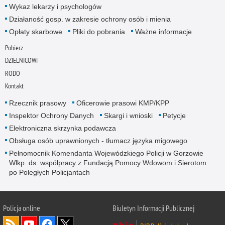
Wykaz lekarzy i psychologów
Działaność gosp. w zakresie ochrony osób i mienia
Opłaty skarbowe
Pliki do pobrania
Ważne informacje
Pobierz
DZIELNICOWI
RODO
Kontakt
Rzecznik prasowy
Oficerowie prasowi KMP/KPP
Inspektor Ochrony Danych
Skargi i wnioski
Petycje
Elektroniczna skrzynka podawcza
Obsługa osób uprawnionych - tłumacz języka migowego
Pełnomocnik Komendanta Wojewódzkiego Policji w Gorzowie
Wlkp. ds. współpracy z Fundacją Pomocy Wdowom i Sierotom
po Poległych Policjantach
Policja online
Biuletyn Informacji Publicznej