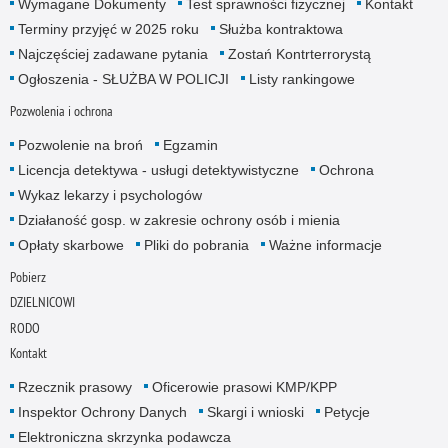
Wymagane Dokumenty
Test sprawności fizycznej
Kontakt
Terminy przyjęć w 2025 roku
Służba kontraktowa
Najczęściej zadawane pytania
Zostań Kontrterrorystą
Ogłoszenia - SŁUŻBA W POLICJI
Listy rankingowe
Pozwolenia i ochrona
Pozwolenie na broń
Egzamin
Licencja detektywa - usługi detektywistyczne
Ochrona
Wykaz lekarzy i psychologów
Działaność gosp. w zakresie ochrony osób i mienia
Opłaty skarbowe
Pliki do pobrania
Ważne informacje
Pobierz
DZIELNICOWI
RODO
Kontakt
Rzecznik prasowy
Oficerowie prasowi KMP/KPP
Inspektor Ochrony Danych
Skargi i wnioski
Petycje
Elektroniczna skrzynka podawcza