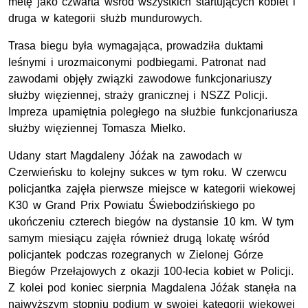
metę jako czwarta wśród wszystkich startujących kobiet i
druga w kategorii służb mundurowych.
Trasa biegu była wymagająca, prowadziła duktami
leśnymi i urozmaiconymi podbiegami. Patronat nad
zawodami objęły związki zawodowe funkcjonariuszy
służby więziennej, straży granicznej i NSZZ Policji.
Impreza upamiętnia poległego na służbie funkcjonariusza
służby więziennej Tomasza Mielko.
Udany start Magdaleny Jóźak na zawodach w
Czerwieńsku to kolejny sukces w tym roku. W czerwcu
policjantka zajęła pierwsze miejsce w kategorii wiekowej
K30 w Grand Prix Powiatu Świebodzińskiego po
ukończeniu czterech biegów na dystansie 10 km. W tym
samym miesiącu zajęła również drugą lokatę wśród
policjantek podczas rozegranych w Zielonej Górze
Biegów Przełajowych z okazji 100-lecia kobiet w Policji.
Z kolei pod koniec sierpnia Magdalena Jóźak stanęła na
najwyższym stopniu podium w swojej kategorii wiekowej