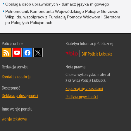
Obsługa osób uprawnionych - tłumacz języka migowego
Pełnomocnik Komendanta Wojewódzkiego Policji w Gorzowie
Wlkp. ds. współpracy z Fundacją Pomocy Wdowom i Sierotom
po Poległych Policjantach
Policja online
Biuletyn Informacji Publicznej
BIP Policja Lubuska
Redakcja serwisu
Nota prawna
Chcesz wykorzystać materiał
Kontakt z redakcją
z serwisu Policja Lubuska.
Dostępność
Zapoznaj się z zasadami
Deklaracja dostępności
Polityka prywatności
Inne wersje portalu
wersja tekstowa