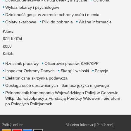
Licencja detektywa - usługi detektywistyczne
Ochrona
Wykaz lekarzy i psychologów
Działaność gosp. w zakresie ochrony osób i mienia
Opłaty skarbowe
Pliki do pobrania
Ważne informacje
Pobierz
DZIELNICOWI
RODO
Kontakt
Rzecznik prasowy
Oficerowie prasowi KMP/KPP
Inspektor Ochrony Danych
Skargi i wnioski
Petycje
Elektroniczna skrzynka podawcza
Obsługa osób uprawnionych - tłumacz języka migowego
Pełnomocnik Komendanta Wojewódzkiego Policji w Gorzowie
Wlkp. ds. współpracy z Fundacją Pomocy Wdowom i Sierotom
po Poległych Policjantach
Policja online
Biuletyn Informacji Publicznej