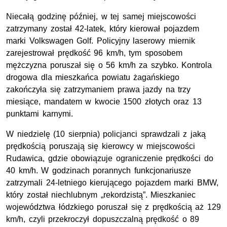
Niecałą godzinę później, w tej samej miejscowości
zatrzymany został 42-latek, który kierował pojazdem
marki Volkswagen Golf. Policyjny laserowy miernik
zarejestrował prędkość 96 km/h, tym sposobem
mężczyzna poruszał się o 56 km/h za szybko. Kontrola
drogowa dla mieszkańca powiatu żagańskiego
zakończyła się zatrzymaniem prawa jazdy na trzy
miesiące, mandatem w kwocie 1500 złotych oraz 13
punktami karnymi.
W niedzielę (10 sierpnia) policjanci sprawdzali z jaką
prędkością poruszają się kierowcy w miejscowości
Rudawica, gdzie obowiązuje ograniczenie prędkości do
40 km/h. W godzinach porannych funkcjonariusze
zatrzymali 24-letniego kierującego pojazdem marki BMW,
który został niechlubnym „rekordzistą”. Mieszkaniec
województwa łódzkiego poruszał się z prędkością aż 129
km/h, czyli przekroczył dopuszczalną prędkość o 89