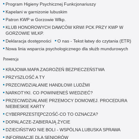
Program Higieny Psychicznej Funkcjonariuszy
Kapelani w garnizonie lubuskim
Patron KWP w Gorzowie Wlkp.
KLUB HONOROWYCH DAWCÓW KRWI PCK PRZY KWP W
GORZOWIE WLKP.
Deklaracja dostępności
O nas - Tekst łatwy do czytania (ETR)
Nowa linia wsparcia psychologicznego dla służb mundurowych
Prewencja
KRAJOWA MAPA ZAGROŻEŃ BEZPIECZEŃSTWA
PRZYSZŁOŚĆ A TY
PRZECIWDZIAŁANIE HANDLOWI LUDŹMI
NARKOTYKI. CO POWINIENEŚ WIEDZIEĆ?
PRZECIWDZIAŁANIE PRZEMOCY DOMOWEJ. PROCEDURA
NIEBIESKIE KARTY
CYBERPRZESTĘPCZOŚĆ-CO TO OZNACZA?
DOPALACZE-ZABIERAJĄ ŻYCIE
DZIECIŃSTWO NIE BOLI - WSPÓLNA LUBUSKA SPRAWA
INFORMACJE DLA SENIORÓW