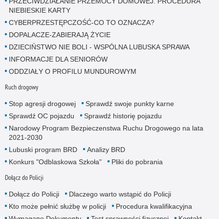
PRZECIWDZIAŁANIE PRZEMOCY DOMOWEJ. PROCEDURA
NIEBIESKIE KARTY
CYBERPRZESTĘPCZOŚĆ-CO TO OZNACZA?
DOPALACZE-ZABIERAJĄ ŻYCIE
DZIECIŃSTWO NIE BOLI - WSPÓLNA LUBUSKA SPRAWA
INFORMACJE DLA SENIORÓW
ODDZIAŁY O PROFILU MUNDUROWYM
Ruch drogowy
Stop agresji drogowej
Sprawdź swoje punkty karne
Sprawdź OC pojazdu
Sprawdź historię pojazdu
Narodowy Program Bezpieczenstwa Ruchu Drogowego na lata
2021-2030
Lubuski program BRD
Analizy BRD
Konkurs "Odblaskowa Szkoła"
Pliki do pobrania
Dołącz do Policji
Dołącz do Policji
Dlaczego warto wstąpić do Policji
Kto może pełnić służbę w policji
Procedura kwalifikacyjna
Wymagane Dokumenty
Test sprawności fizycznej
Kontakt