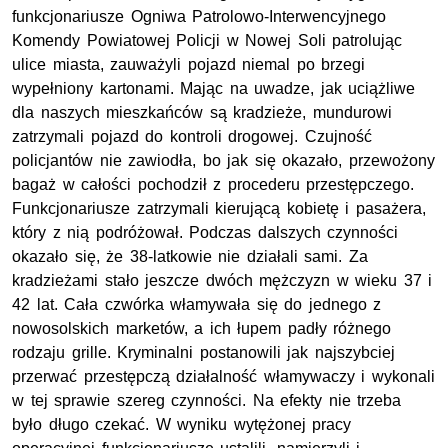
funkcjonariusze Ogniwa Patrolowo-Interwencyjnego
Komendy Powiatowej Policji w Nowej Soli patrolując
ulice miasta, zauważyli pojazd niemal po brzegi
wypełniony kartonami. Mając na uwadze, jak uciążliwe
dla naszych mieszkańców są kradzieże, mundurowi
zatrzymali pojazd do kontroli drogowej. Czujność
policjantów nie zawiodła, bo jak się okazało, przewożony
bagaż w całości pochodził z procederu przestępczego.
Funkcjonariusze zatrzymali kierującą kobietę i pasażera,
który z nią podróżował. Podczas dalszych czynności
okazało się, że 38-latkowie nie działali sami. Za
kradzieżami stało jeszcze dwóch mężczyzn w wieku 37 i
42 lat. Cała czwórka włamywała się do jednego z
nowosolskich marketów, a ich łupem padły różnego
rodzaju grille. Kryminalni postanowili jak najszybciej
przerwać przestępczą działalność włamywaczy i wykonali
w tej sprawie szereg czynności. Na efekty nie trzeba
było długo czekać. W wyniku wytężonej pracy