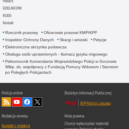
Pobierz
DZIELNICOWI
RODO
Kontakt
Rzecznik prasowy
Oficerowie prasowi KMP/KPP
Inspektor Ochrony Danych
Skargi i wnioski
Petycje
Elektroniczna skrzynka podawcza
Obsługa osób uprawnionych - tłumacz języka migowego
Pełnomocnik Komendanta Wojewódzkiego Policji w Gorzowie
Wlkp. ds. współpracy z Fundacją Pomocy Wdowom i Sierotom
po Poległych Policjantach
Policja online
Biuletyn Informacji Publicznej
BIP Policja Lubuska
Redakcja serwisu
Nota prawna
Chcesz wykorzystać materiał
Kontakt z redakcją