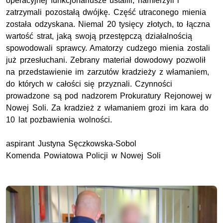
operacyjnej funkcjonariusze ustalili, namierzyli i
zatrzymali pozostałą dwójkę. Część utraconego mienia
została odzyskana. Niemal 20 tysięcy złotych, to łączna
wartość strat, jaką swoją przestępczą działalnością
spowodowali sprawcy. Amatorzy cudzego mienia zostali
już przesłuchani. Zebrany materiał dowodowy pozwolił
na przedstawienie im zarzutów kradzieży z włamaniem,
do których w całości się przyznali. Czynności
prowadzone są pod nadzorem Prokuratury Rejonowej w
Nowej Soli. Za kradzież z włamaniem grozi im kara do
10 lat pozbawienia wolności.
aspirant Justyna Sęczkowska-Sobol
Komenda Powiatowa Policji w Nowej Soli