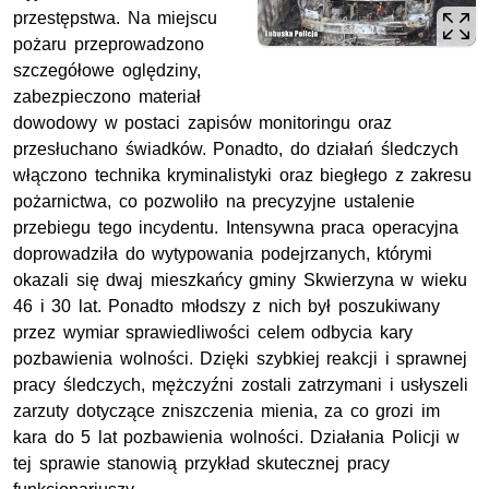
przestępstwa. Na miejscu
pożaru przeprowadzono
szczegółowe oględziny,
zabezpieczono materiał
dowodowy w postaci zapisów monitoringu oraz
przesłuchano świadków. Ponadto, do działań śledczych
włączono technika kryminalistyki oraz biegłego z zakresu
pożarnictwa, co pozwoliło na precyzyjne ustalenie
przebiegu tego incydentu. Intensywna praca operacyjna
doprowadziła do wytypowania podejrzanych, którymi
okazali się dwaj mieszkańcy gminy Skwierzyna w wieku
46 i 30 lat. Ponadto młodszy z nich był poszukiwany
przez wymiar sprawiedliwości celem odbycia kary
pozbawienia wolności. Dzięki szybkiej reakcji i sprawnej
pracy śledczych, mężczyźni zostali zatrzymani i usłyszeli
zarzuty dotyczące zniszczenia mienia, za co grozi im
kara do 5 lat pozbawienia wolności. Działania Policji w
tej sprawie stanowią przykład skutecznej pracy