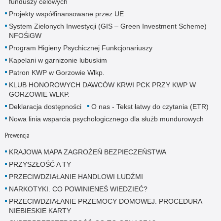
funduszy celowych
Projekty współfinansowane przez UE
System Zielonych Inwestycji (GIS – Green Investment Scheme)
NFOŚiGW
Program Higieny Psychicznej Funkcjonariuszy
Kapelani w garnizonie lubuskim
Patron KWP w Gorzowie Wlkp.
KLUB HONOROWYCH DAWCÓW KRWI PCK PRZY KWP W
GORZOWIE WLKP.
Deklaracja dostępności
O nas - Tekst łatwy do czytania (ETR)
Nowa linia wsparcia psychologicznego dla służb mundurowych
Prewencja
KRAJOWA MAPA ZAGROŻEŃ BEZPIECZEŃSTWA
PRZYSZŁOŚĆ A TY
PRZECIWDZIAŁANIE HANDLOWI LUDŹMI
NARKOTYKI. CO POWINIENEŚ WIEDZIEĆ?
PRZECIWDZIAŁANIE PRZEMOCY DOMOWEJ. PROCEDURA
NIEBIESKIE KARTY