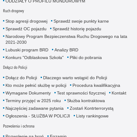
ODDZIAŁY O PROFILU MUNDUROWYM
Ruch drogowy
Stop agresji drogowej
Sprawdź swoje punkty karne
Sprawdź OC pojazdu
Sprawdź historię pojazdu
Narodowy Program Bezpieczenstwa Ruchu Drogowego na lata
2021-2030
Lubuski program BRD
Analizy BRD
Konkurs "Odblaskowa Szkoła"
Pliki do pobrania
Dołącz do Policji
Dołącz do Policji
Dlaczego warto wstąpić do Policji
Kto może pełnić służbę w policji
Procedura kwalifikacyjna
Wymagane Dokumenty
Test sprawności fizycznej
Kontakt
Terminy przyjęć w 2025 roku
Służba kontraktowa
Najczęściej zadawane pytania
Zostań Kontrterrorystą
Ogłoszenia - SŁUŻBA W POLICJI
Listy rankingowe
Pozwolenia i ochrona
Pozwolenie na broń
Egzamin