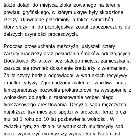
także dotarli do miejsca, zlokalizowanego na terenie
powiatu gryfińskiego, w którym ukryte były skradzione
rzeczy. Ujawnione przedmioty, a także samochód
który służył im do przestępstwa został zabezpieczony do
dalszych czynności procesowych.
Podczas przesłuchania mężczyźni usłyszeli cztery
zarzuty kradzieży oraz posiadania środków odurzających.
Dodatkowo 35-latkowi bez stałego miejsca zamieszkania
zarzuca się również dokonanie kradzieży z włamaniem.
Za te czyny będzie odpowiadał w warunkach recydywy
i multirecydywy. Zgromadzony materiał i wnikliwa praca
funkcjonariuszy pozwoliła prokuratorowi na wystąpienie z
wnioskiem do sądu o zastosowanie wobec niego
tymczasowego aresztowania. Decyzją sądu mężczyzna
najbliższe trzy miesiące spędzi w areszcie. Teraz grozi
mu od 1 roku do 10 lat pozbawienia wolności. W
związku tym, że działał w warunkach multirecydy sąd
może wymierzyć mu wyższy wymiar kary. Natomiast