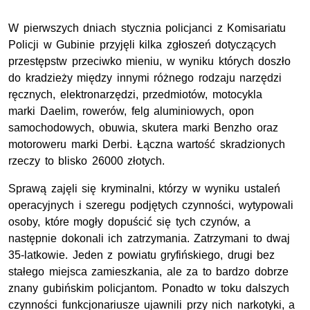
W pierwszych dniach stycznia policjanci z Komisariatu
Policji w Gubinie przyjęli kilka zgłoszeń dotyczących
przestępstw przeciwko mieniu, w wyniku których doszło
do kradzieży między innymi różnego rodzaju narzędzi
ręcznych, elektronarzędzi, przedmiotów, motocykla
marki Daelim, rowerów, felg aluminiowych, opon
samochodowych, obuwia, skutera marki Benzho oraz
motoroweru marki Derbi. Łączna wartość skradzionych
rzeczy to blisko 26000 złotych.
Sprawą zajęli się kryminalni, którzy w wyniku ustaleń
operacyjnych i szeregu podjętych czynności, wytypowali
osoby, które mogły dopuścić się tych czynów, a
następnie dokonali ich zatrzymania. Zatrzymani to dwaj
35-latkowie. Jeden z powiatu gryfińskiego, drugi bez
stałego miejsca zamieszkania, ale za to bardzo dobrze
znany gubińskim policjantom. Ponadto w toku dalszych
czynności funkcjonariusze ujawnili przy nich narkotyki, a