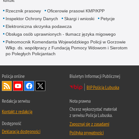
Kontakt
Rzecznik prasowy
Oficerowie prasowi KMP/KPP
Inspektor Ochrony Danych
Skargi i wnioski
Petycje
Elektroniczna skrzynka podawcza
Obsługa osób uprawnionych - tłumacz języka migowego
Pełnomocnik Komendanta Wojewódzkiego Policji w Gorzowie
Wlkp. ds. współpracy z Fundacją Pomocy Wdowom i Sierotom
po Poległych Policjantach
Policja online
Biuletyn Informacji Publicznej
BIP Policja Lubuska
Redakcja serwisu
Nota prawna
Chcesz wykorzystać materiał
Kontakt z redakcją
z serwisu Policja Lubuska.
Dostępność
Zapoznaj się z zasadami
Deklaracja dostępności
Polityka prywatności