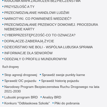
KRAJOWA MAPA ZAGROŻEŃ BEZPIECZEŃSTWA
PRZYSZŁOŚĆ A TY
PRZECIWDZIAŁANIE HANDLOWI LUDŹMI
NARKOTYKI. CO POWINIENEŚ WIEDZIEĆ?
PRZECIWDZIAŁANIE PRZEMOCY DOMOWEJ. PROCEDURA
NIEBIESKIE KARTY
CYBERPRZESTĘPCZOŚĆ-CO TO OZNACZA?
DOPALACZE-ZABIERAJĄ ŻYCIE
DZIECIŃSTWO NIE BOLI - WSPÓLNA LUBUSKA SPRAWA
INFORMACJE DLA SENIORÓW
ODDZIAŁY O PROFILU MUNDUROWYM
Ruch drogowy
Stop agresji drogowej
Sprawdź swoje punkty karne
Sprawdź OC pojazdu
Sprawdź historię pojazdu
Narodowy Program Bezpieczenstwa Ruchu Drogowego na lata
2021-2030
Lubuski program BRD
Analizy BRD
Konkurs "Odblaskowa Szkoła"
Pliki do pobrania