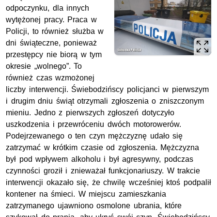
odpoczynku, dla innych
wytężonej pracy. Praca w
Policji, to również służba w
dni świąteczne, ponieważ
przestępcy nie biorą w tym
okresie „wolnego”. To
również czas wzmożonej
liczby interwencji. Świebodzińscy policjanci w pierwszym
i drugim dniu świąt otrzymali zgłoszenia o zniszczonym
mieniu. Jedno z pierwszych zgłoszeń dotyczyło
uszkodzenia i przewróceniu dwóch motorowerów.
Podejrzewanego o ten czyn mężczyznę udało się
zatrzymać w krótkim czasie od zgłoszenia. Mężczyzna
był pod wpływem alkoholu i był agresywny, podczas
czynności groził i znieważał funkcjonariuszy. W trakcie
interwencji okazało się, że chwilę wcześniej ktoś podpalił
kontener na śmieci. W miejscu zamieszkania
zatrzymanego ujawniono osmolone ubrania, które