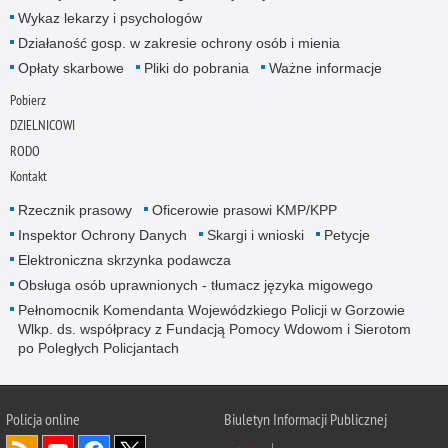
Wykaz lekarzy i psychologów
Działaność gosp. w zakresie ochrony osób i mienia
Opłaty skarbowe
Pliki do pobrania
Ważne informacje
Pobierz
DZIELNICOWI
RODO
Kontakt
Rzecznik prasowy
Oficerowie prasowi KMP/KPP
Inspektor Ochrony Danych
Skargi i wnioski
Petycje
Elektroniczna skrzynka podawcza
Obsługa osób uprawnionych - tłumacz języka migowego
Pełnomocnik Komendanta Wojewódzkiego Policji w Gorzowie
Wlkp. ds. współpracy z Fundacją Pomocy Wdowom i Sierotom
po Poległych Policjantach
Policja online
Biuletyn Informacji Publicznej