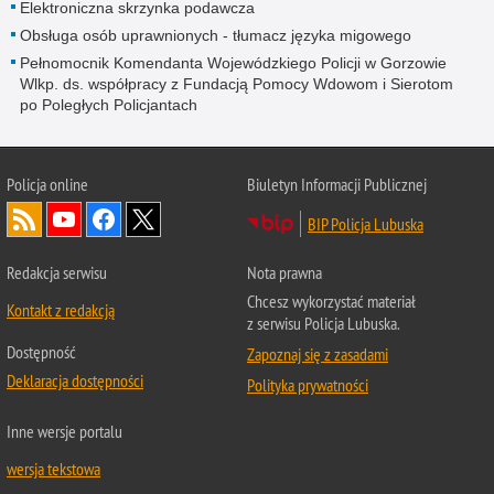
Elektroniczna skrzynka podawcza
Obsługa osób uprawnionych - tłumacz języka migowego
Pełnomocnik Komendanta Wojewódzkiego Policji w Gorzowie
Wlkp. ds. współpracy z Fundacją Pomocy Wdowom i Sierotom
po Poległych Policjantach
Policja online
Biuletyn Informacji Publicznej
BIP Policja Lubuska
Redakcja serwisu
Nota prawna
Chcesz wykorzystać materiał
Kontakt z redakcją
z serwisu Policja Lubuska.
Dostępność
Zapoznaj się z zasadami
Deklaracja dostępności
Polityka prywatności
Inne wersje portalu
wersja tekstowa