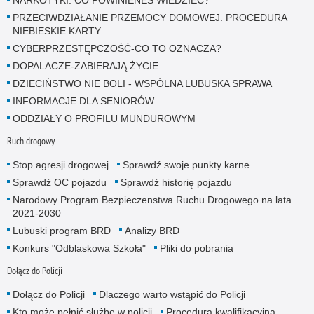
NARKOTYKI. CO POWINIENEŚ WIEDZIEĆ?
PRZECIWDZIAŁANIE PRZEMOCY DOMOWEJ. PROCEDURA
NIEBIESKIE KARTY
CYBERPRZESTĘPCZOŚĆ-CO TO OZNACZA?
DOPALACZE-ZABIERAJĄ ŻYCIE
DZIECIŃSTWO NIE BOLI - WSPÓLNA LUBUSKA SPRAWA
INFORMACJE DLA SENIORÓW
ODDZIAŁY O PROFILU MUNDUROWYM
Ruch drogowy
Stop agresji drogowej
Sprawdź swoje punkty karne
Sprawdź OC pojazdu
Sprawdź historię pojazdu
Narodowy Program Bezpieczenstwa Ruchu Drogowego na lata
2021-2030
Lubuski program BRD
Analizy BRD
Konkurs "Odblaskowa Szkoła"
Pliki do pobrania
Dołącz do Policji
Dołącz do Policji
Dlaczego warto wstąpić do Policji
Kto może pełnić służbę w policji
Procedura kwalifikacyjna