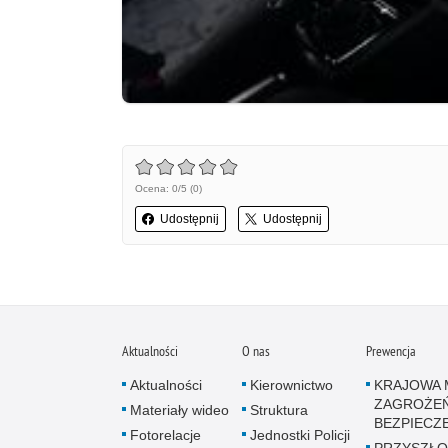
Ocena: 0/5 (0)
Udostępnij
Udostępnij
Aktualności
O nas
Prewencja
Aktualności
Kierownictwo
KRAJOWA 
ZAGROŻE
Materiały wideo
Struktura
BEZPIECZ
Fotorelacje
Jednostki Policji