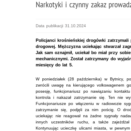
Narkotyki i czynny zakaz prowad
Data publikacji 31.10.2024
Policjanci krośnieńskiej drogówki zatrzymali 
drogowej. Mężczyzna uciekając stwarzał zag
Jak sam oznajmił, uciekał bo miał przy sobie
mechanicznymi. Został zatrzymany do wyjaśn
miesięcy do lat 5.
W poniedziałek (28 października) w Bytnicy, p
zwrócili uwagę na kierującego volkswagenem gol
posesję, funkcjonariusz po nawiązaniu kontakt
kontrola i nakazał zatrzymanie się. Ten nie w
Funkcjonariusze po włączeniu w radiowozie sy
zatrzymanie się, podjęli za nim pościg. O dro
uciekając nie reagował na żadne sygnały nada
innych uczestników ruchu, a także zajeżdżał 
Kontynuując ucieczkę ulicami miasta, w pewny