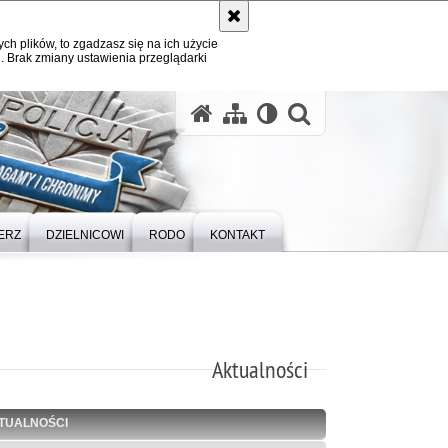
ych plików, to zgadzasz się na ich użycie
. Brak zmiany ustawienia przeglądarki
otwórz wysz
ERZ
DZIELNICOWI
RODO
KONTAKT
Aktualności
TUALNOŚCI