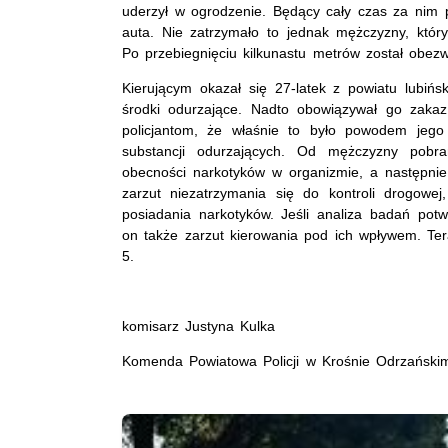
uderzył w ogrodzenie. Będący cały czas za nim p
auta. Nie zatrzymało to jednak mężczyzny, który
Po przebiegnięciu kilkunastu metrów został obe
Kierującym okazał się 27-latek z powiatu lubińs
środki odurzające. Nadto obowiązywał go zaka
policjantom, że właśnie to było powodem jego 
substancji odurzających. Od mężczyzny pobr
obecności narkotyków w organizmie, a następnie
zarzut niezatrzymania się do kontroli drogowe
posiadania narkotyków. Jeśli analiza badań pot
on także zarzut kierowania pod ich wpływem. Ter
5.
komisarz Justyna Kulka
Komenda Powiatowa Policji w Krośnie Odrzański