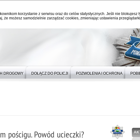
kownikom korzystanie z serwisu oraz do celów statystycznych. Jeśli nie blokujesz t
j, że możesz samodzielnie zarządzać cookies, zmieniając ustawienia przeglądarki
H DROGOWY
DOŁĄCZ DO POLICJI
POZWOLENIA I OCHRONA
POBI
ym pościgu. Powód ucieczki?
AK