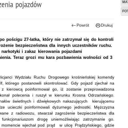
zenia pojazdów
MA
FO
Powrót
Drukuj
po pościgu 27-latka, który nie zatrzymał się do kontroli
rożenie bezpieczeństwa dla innych uczestników ruchu.
 narkotyki i zakaz kierowania pojazdami
ienia. Teraz grozi mu kara pozbawienia wolności od 3
olicjanci Wydziału Ruchu Drogowego krośnieńskiej komendy
f, którego postanowili skontrolować. Gdy pojazd zjechał na
u z kierowcą poinformował go, iż zostanie przeprowadzona
ykonał polecenia i ruszył w kierunku Krosna Odrzańskiego.
gnałów świetlnych i dźwiękowych nakazujących kierującemu
dze ucieczki poinformowali dyżurnego jednostki. Mężczyzna
wane z radiowozu, stwarzał zagrożenie bezpieczeństwa dla
funkcjonariuszom drogę uniemożliwiając zatrzymanie go.
m momencie wjechał pod prąd w ulicę Prądzyńskiego, gdzie