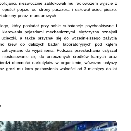
olicjanci, niezwłocznie zablokowali mu radiowozem wyjście z
 opuścił pojazd od strony pasażera i usiłował uciec pieszo.
zwładniony przez mundurowych.
kiego, który posiadał przy sobie substancje psychoaktywne i
z kierowania pojazdami mechanicznymi. Mężczyzna oznajmił
ucieczki, a także przyznał się do wcześniejszego zażycia
ano krew do dalszych badań laboratoryjnych pod kątem
 zatrzymano do wyjaśnienia. Podczas przesłuchania usłyszał
j, niestosowanie się do orzeczonych środków karnych oraz
wierdzi obecność narkotyków w organizmie, wówczas usłyszy
az grozi mu kara pozbawienia wolności od 3 miesięcy do lat
m