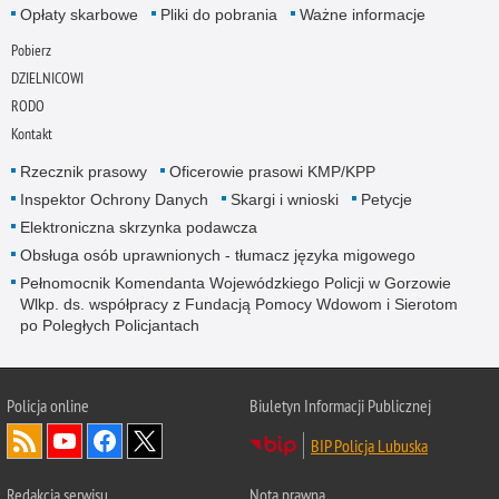
Opłaty skarbowe
Pliki do pobrania
Ważne informacje
Pobierz
DZIELNICOWI
RODO
Kontakt
Rzecznik prasowy
Oficerowie prasowi KMP/KPP
Inspektor Ochrony Danych
Skargi i wnioski
Petycje
Elektroniczna skrzynka podawcza
Obsługa osób uprawnionych - tłumacz języka migowego
Pełnomocnik Komendanta Wojewódzkiego Policji w Gorzowie
Wlkp. ds. współpracy z Fundacją Pomocy Wdowom i Sierotom
po Poległych Policjantach
Policja online
Biuletyn Informacji Publicznej
BIP Policja Lubuska
Redakcja serwisu
Nota prawna