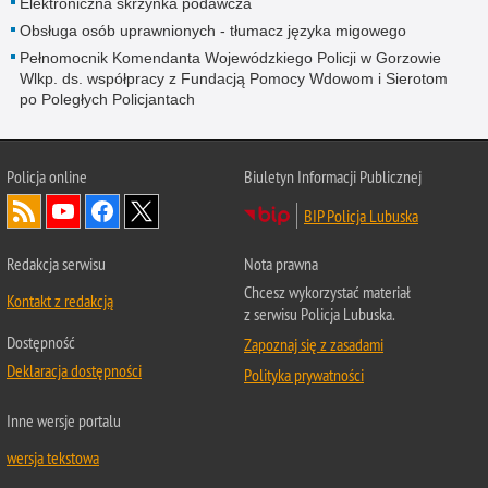
Elektroniczna skrzynka podawcza
Obsługa osób uprawnionych - tłumacz języka migowego
Pełnomocnik Komendanta Wojewódzkiego Policji w Gorzowie
Wlkp. ds. współpracy z Fundacją Pomocy Wdowom i Sierotom
po Poległych Policjantach
Policja online
Biuletyn Informacji Publicznej
BIP Policja Lubuska
Redakcja serwisu
Nota prawna
Chcesz wykorzystać materiał
Kontakt z redakcją
z serwisu Policja Lubuska.
Dostępność
Zapoznaj się z zasadami
Deklaracja dostępności
Polityka prywatności
Inne wersje portalu
wersja tekstowa