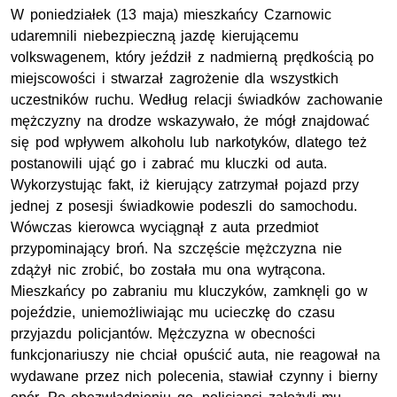
W poniedziałek (13 maja) mieszkańcy Czarnowic
udaremnili niebezpieczną jazdę kierującemu
volkswagenem, który jeździł z nadmierną prędkością po
miejscowości i stwarzał zagrożenie dla wszystkich
uczestników ruchu. Według relacji świadków zachowanie
mężczyzny na drodze wskazywało, że mógł znajdować
się pod wpływem alkoholu lub narkotyków, dlatego też
postanowili ująć go i zabrać mu kluczki od auta.
Wykorzystując fakt, iż kierujący zatrzymał pojazd przy
jednej z posesji świadkowie podeszli do samochodu.
Wówczas kierowca wyciągnął z auta przedmiot
przypominający broń. Na szczęście mężczyzna nie
zdążył nic zrobić, bo została mu ona wytrącona.
Mieszkańcy po zabraniu mu kluczyków, zamknęli go w
pojeździe, uniemożliwiając mu ucieczkę do czasu
przyjazdu policjantów. Mężczyzna w obecności
funkcjonariuszy nie chciał opuścić auta, nie reagował na
wydawane przez nich polecenia, stawiał czynny i bierny