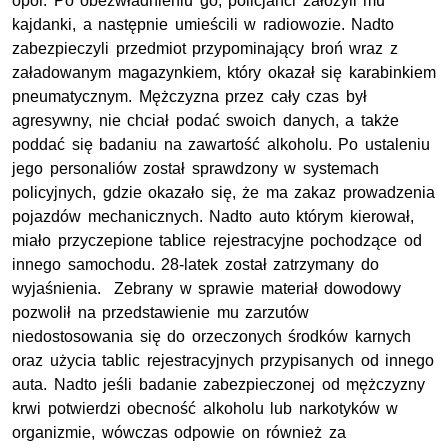
opór. Po obezwładnieniu go, policjanci założyli mu
kajdanki, a następnie umieścili w radiowozie. Nadto
zabezpieczyli przedmiot przypominający broń wraz z
załadowanym magazynkiem, który okazał się karabinkiem
pneumatycznym. Mężczyzna przez cały czas był
agresywny, nie chciał podać swoich danych, a także
poddać się badaniu na zawartość alkoholu. Po ustaleniu
jego personaliów został sprawdzony w systemach
policyjnych, gdzie okazało się, że ma zakaz prowadzenia
pojazdów mechanicznych. Nadto auto którym kierował,
miało przyczepione tablice rejestracyjne pochodzące od
innego samochodu. 28-latek został zatrzymany do
wyjaśnienia. Zebrany w sprawie materiał dowodowy
pozwolił na przedstawienie mu zarzutów
niedostosowania się do orzeczonych środków karnych
oraz użycia tablic rejestracyjnych przypisanych od innego
auta. Nadto jeśli badanie zabezpieczonej od mężczyzny
krwi potwierdzi obecność alkoholu lub narkotyków w
organizmie, wówczas odpowie on również za