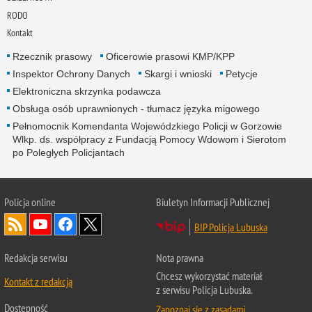
RODO
Kontakt
Rzecznik prasowy
Oficerowie prasowi KMP/KPP
Inspektor Ochrony Danych
Skargi i wnioski
Petycje
Elektroniczna skrzynka podawcza
Obsługa osób uprawnionych - tłumacz języka migowego
Pełnomocnik Komendanta Wojewódzkiego Policji w Gorzowie
Wlkp. ds. współpracy z Fundacją Pomocy Wdowom i Sierotom
po Poległych Policjantach
Policja online
Biuletyn Informacji Publicznej
BIP Policja Lubuska
Redakcja serwisu
Nota prawna
Chcesz wykorzystać materiał
Kontakt z redakcją
z serwisu Policja Lubuska.
Dostępność
Zapoznaj się z zasadami