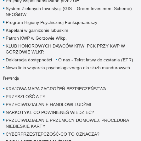
Projekty współfinansowane przez UE
System Zielonych Inwestycji (GIS – Green Investment Scheme)
NFOŚiGW
Program Higieny Psychicznej Funkcjonariuszy
Kapelani w garnizonie lubuskim
Patron KWP w Gorzowie Wlkp.
KLUB HONOROWYCH DAWCÓW KRWI PCK PRZY KWP W
GORZOWIE WLKP.
Deklaracja dostępności
O nas - Tekst łatwy do czytania (ETR)
Nowa linia wsparcia psychologicznego dla służb mundurowych
Prewencja
KRAJOWA MAPA ZAGROŻEŃ BEZPIECZEŃSTWA
PRZYSZŁOŚĆ A TY
PRZECIWDZIAŁANIE HANDLOWI LUDŹMI
NARKOTYKI. CO POWINIENEŚ WIEDZIEĆ?
PRZECIWDZIAŁANIE PRZEMOCY DOMOWEJ. PROCEDURA
NIEBIESKIE KARTY
CYBERPRZESTĘPCZOŚĆ-CO TO OZNACZA?