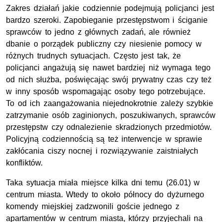
Zakres działań jakie codziennie podejmują policjanci jest
bardzo szeroki. Zapobieganie przestępstwom i ściganie
sprawców to jedno z głównych zadań, ale również
dbanie o porządek publiczny czy niesienie pomocy w
różnych trudnych sytuacjach. Często jest tak, że
policjanci angażują się nawet bardziej niż wymaga tego
od nich służba, poświęcając swój prywatny czas czy też
w inny sposób wspomagając osoby tego potrzebujące.
To od ich zaangażowania niejednokrotnie zależy szybkie
zatrzymanie osób zaginionych, poszukiwanych, sprawców
przestępstw czy odnalezienie skradzionych przedmiotów.
Policyjną codziennością są też interwencje w sprawie
zakłócania ciszy nocnej i rozwiązywanie zaistniałych
konfliktów.
Taka sytuacja miała miejsce kilka dni temu (26.01) w
centrum miasta. Wtedy to około północy do dyżurnego
komendy miejskiej zadzwonili goście jednego z
apartamentów w centrum miasta, którzy przyjechali na