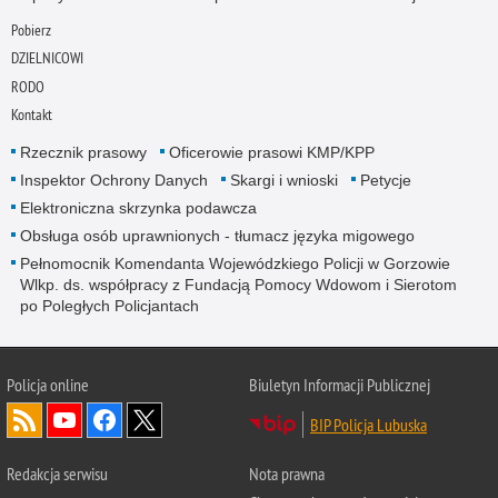
Pobierz
DZIELNICOWI
RODO
Kontakt
Rzecznik prasowy
Oficerowie prasowi KMP/KPP
Inspektor Ochrony Danych
Skargi i wnioski
Petycje
Elektroniczna skrzynka podawcza
Obsługa osób uprawnionych - tłumacz języka migowego
Pełnomocnik Komendanta Wojewódzkiego Policji w Gorzowie
Wlkp. ds. współpracy z Fundacją Pomocy Wdowom i Sierotom
po Poległych Policjantach
Policja online
Biuletyn Informacji Publicznej
BIP Policja Lubuska
Redakcja serwisu
Nota prawna