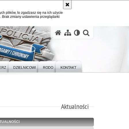
ych plików, to zgadzasz się na ich użycie
. Brak zmiany ustawienia przeglądarki
otwórz wysz
ERZ
DZIELNICOWI
RODO
KONTAKT
Aktualności
TUALNOŚCI