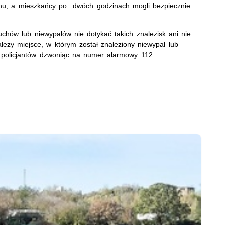
uchu, a mieszkańcy po dwóch godzinach mogli bezpiecznie
chów lub niewypałów nie dotykać takich znalezisk ani nie
ależy miejsce, w którym został znaleziony niewypał lub
ć policjantów dzwoniąc na numer alarmowy 112.