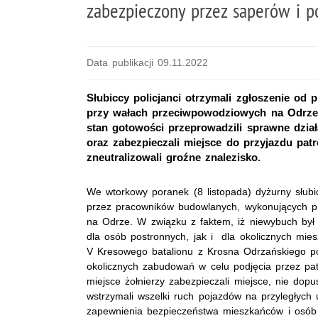
zabezpieczony przez saperów i p
Data publikacji 09.11.2022
Słubiccy policjanci otrzymali zgłoszenie od
przy wałach przeciwpowodziowych na Odrze o
stan gotowości przeprowadzili sprawne dzi
oraz zabezpieczali miejsce do przyjazdu patro
zneutralizowali groźne znalezisko.
We wtorkowy poranek (8 listopada) dyżurny słubic
przez pracowników budowlanych, wykonujących 
na Odrze. W związku z faktem, iż niewybuch był
dla osób postronnych, jak i dla okolicznych mi
V Kresowego batalionu z Krosna Odrzańskiego p
okolicznych zabudowań w celu podjęcia przez pat
miejsce żołnierzy zabezpieczali miejsce, nie dop
wstrzymali wszelki ruch pojazdów na przyległych 
zapewnienia bezpieczeństwa mieszkańców i osób