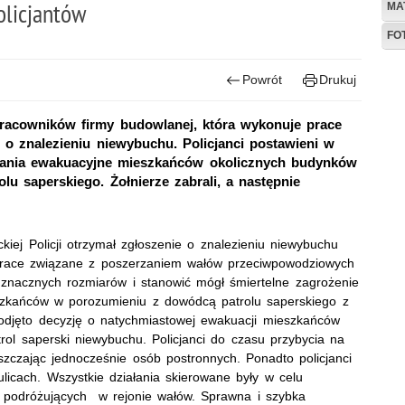
olicjantów
MA
FO
Powrót
Drukuj
 pracowników firmy budowlanej, która wykonuje prace
 znalezieniu niewybuchu. Policjanci postawieni w
ałania ewakuacyjne mieszkańców okolicznych budynków
lu saperskiego. Żołnierze zabrali, a następnie
kiej Policji otrzymał zgłoszenie o znalezieniu niewybuchu
prace związane z poszerzaniem wałów przeciwpowodziowych
 znacznych rozmiarów i stanowić mógł śmiertelne zagrożenie
eszkańców w porozumieniu z dowódcą patrolu saperskiego z
odjęto decyzję o natychmiastowej ewakuacji mieszkańców
rol saperski niewybuchu. Policjanci do czasu przybycia na
uszczając jednocześnie osób postronnych. Ponadto policjanci
ulicach. Wszystkie działania skierowane były w celu
 podróżujących w rejonie wałów. Sprawna i szybka