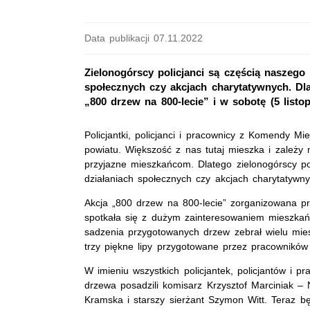
Data publikacji 07.11.2022
Zielonogórscy policjanci są częścią naszego
społecznych czy akcjach charytatywnych. Dlat
„800 drzew na 800-lecie” i w sobotę (5 listop
Policjantki, policjanci i pracownicy z Komendy Mie
powiatu. Większość z nas tutaj mieszka i zależy 
przyjazne mieszkańcom. Dlatego zielonogórscy pol
działaniach społecznych czy akcjach charytatywn
Akcja „800 drzew na 800-lecie” zorganizowana p
spotkała się z dużym zainteresowaniem mieszkań
sadzenia przygotowanych drzew zebrał wielu mieszk
trzy piękne lipy przygotowane przez pracownikó
W imieniu wszystkich policjantek, policjantów i p
drzewa posadzili komisarz Krzysztof Marciniak – N
Kramska i starszy sierżant Szymon Witt. Teraz 