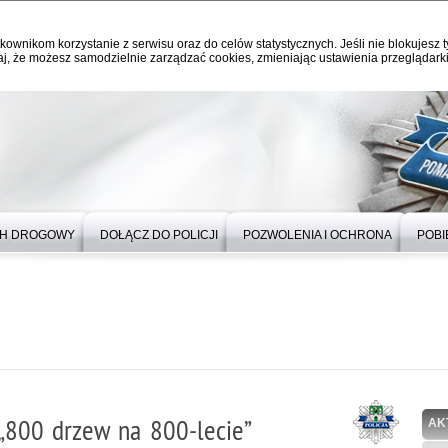
kownikom korzystanie z serwisu oraz do celów statystycznych. Jeśli nie blokujesz t
j, że możesz samodzielnie zarządzać cookies, zmieniając ustawienia przeglądarki
H DROGOWY
DOŁĄCZ DO POLICJI
POZWOLENIA I OCHRONA
POBI
 „800 drzew na 800-lecie”
AK