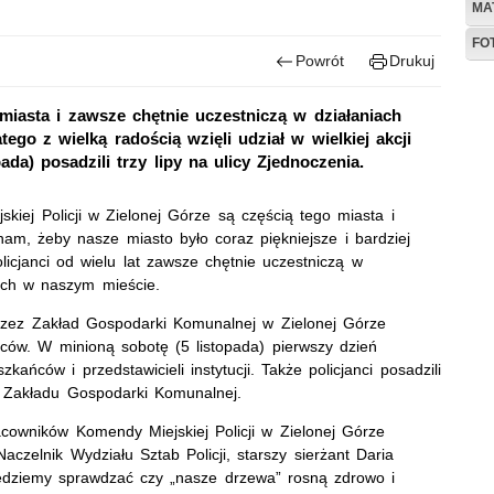
MA
FO
Powrót
Drukuj
 miasta i zawsze chętnie uczestniczą w działaniach
ego z wielką radością wzięli udział w wielkiej akcji
ada) posadzili trzy lipy na ulicy Zjednoczenia.
jskiej Policji w Zielonej Górze są częścią tego miasta i
nam, żeby nasze miasto było coraz piękniejsze i bardziej
icjanci od wielu lat zawsze chętnie uczestniczą w
ych w naszym mieście.
rzez Zakład Gospodarki Komunalnej w Zielonej Górze
ców. W minioną sobotę (5 listopada) pierwszy dzień
ańców i przedstawicieli instytucji. Także policjanci posadzili
w Zakładu Gospodarki Komunalnej.
racowników Komendy Miejskiej Policji w Zielonej Górze
aczelnik Wydziału Sztab Policji, starszy sierżant Daria
będziemy sprawdzać czy „nasze drzewa” rosną zdrowo i