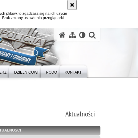
ych plików, to zgadzasz się na ich użycie
. Brak zmiany ustawienia przeglądarki
otwórz wysz
ERZ
DZIELNICOWI
RODO
KONTAKT
Aktualności
TUALNOŚCI