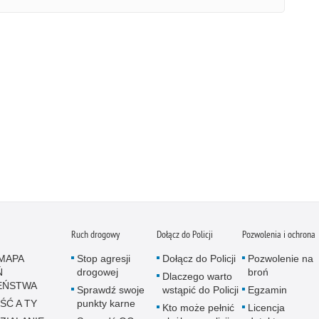
Ruch drogowy
Dołącz do Policji
Pozwolenia i ochrona
MAPA
Stop agresji
Dołącz do Policji
Pozwolenie na
Ń
drogowej
broń
Dlaczego warto
EŃSTWA
Sprawdź swoje
wstąpić do Policji
Egzamin
ŚĆ A TY
punkty karne
Kto może pełnić
Licencja