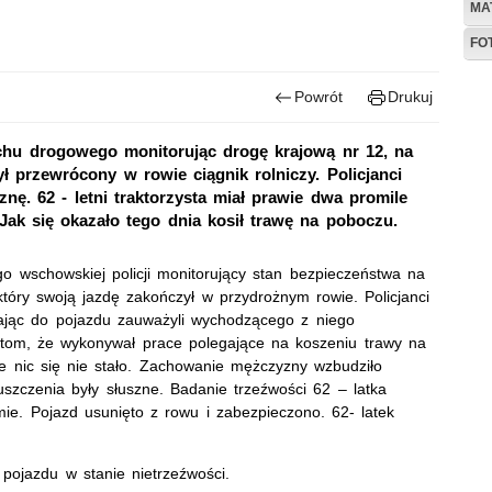
MA
FO
Powrót
Drukuj
uchu drogowego monitorując drogę krajową nr 12, na
 przewrócony w rowie ciągnik rolniczy. Policjanci
ę. 62 - letni traktorzysta miał prawie dwa promile
 Jak się okazało tego dnia kosił trawę na poboczu.
o wschowskiej policji monitorujący stan bezpieczeństwa na
który swoją jazdę zakończył w przydrożnym rowie. Policjanci
żając do pojazdu zauważyli wychodzącego z niego
ntom, że wykonywał prace polegające na koszeniu trawy na
ie nic się nie stało. Zachowanie mężczyzny wzbudziło
szczenia były słuszne. Badanie trzeźwości 62 – latka
ie. Pojazd usunięto z rowu i zabezpieczono. 62- latek
pojazdu w stanie nietrzeźwości.