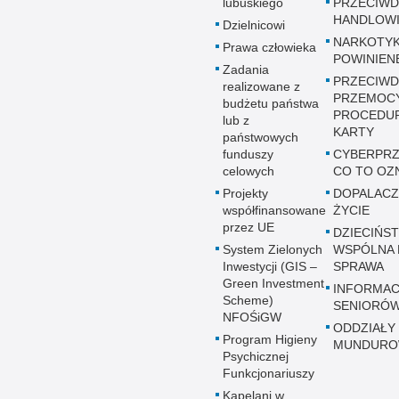
lubuskiego
PRZECIWD
HANDLOWI
Dzielnicowi
NARKOTYK
Prawa człowieka
POWINIEN
Zadania
PRZECIWD
realizowane z
PRZEMOC
budżetu państwa
PROCEDUR
lub z
KARTY
państwowych
funduszy
CYBERPRZ
celowych
CO TO OZ
Projekty
DOPALACZ
współfinansowane
ŻYCIE
przez UE
DZIECIŃST
System Zielonych
WSPÓLNA 
Inwestycji (GIS –
SPRAWA
Green Investment
INFORMAC
Scheme)
SENIORÓ
NFOŚiGW
ODDZIAŁY
Program Higieny
MUNDUR
Psychicznej
Funkcjonariuszy
Kapelani w