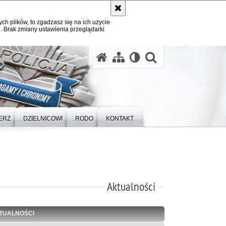
ych plików, to zgadzasz się na ich użycie
. Brak zmiany ustawienia przeglądarki
otwórz wysz
ERZ
DZIELNICOWI
RODO
KONTAKT
Aktualności
TUALNOŚCI