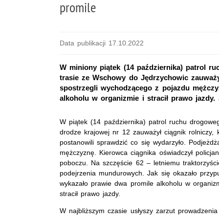
promile
Data publikacji 17.10.2022
W miniony piątek (14 października) patrol r
trasie ze Wschowy do Jędrzychowic zauważył
spostrzegli wychodzącego z pojazdu mężczyzn
alkoholu w organizmie i stracił prawo jazdy.
W piątek (14 października) patrol ruchu drogoweg
drodze krajowej nr 12 zauważył ciągnik rolniczy, 
postanowili sprawdzić co się wydarzyło. Podjeżd
mężczyznę. Kierowca ciągnika oświadczył policja
poboczu. Na szczęście 62 – letniemu traktorzyśc
podejrzenia mundurowych. Jak się okazało przypu
wykazało prawie dwa promile alkoholu w organizm
stracił prawo jazdy.
W najbliższym czasie usłyszy zarzut prowadzenia 