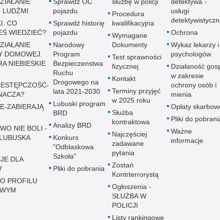
ZIAŁANIE
Sprawdź OC
służbę w policji
detektywa -
 LUDŹMI
pojazdu
usługi
Procedura
detektywistycz
I. CO
Sprawdź historię
kwalifikacyjna
EŚ WIEDZIEĆ?
pojazdu
Ochrona
Wymagane
ZIAŁANIE
Narodowy
Dokumenty
Wykaz lekarzy i
Y DOMOWEJ.
Program
psychologów
Test sprawności
A NIEBIESKIE
Bezpieczenstwa
fizycznej
Działaność gos
Ruchu
w zakresie
Kontakt
Drogowego na
ESTĘPCZOŚĆ-
ochrony osób i
Terminy przyjęć
lata 2021-2030
NACZA?
mienia
w 2025 roku
Lubuski program
E-ZABIERAJĄ
Opłaty skarbow
Służba
BRD
Pliki do pobrani
kontraktowa
Analizy BRD
WO NIE BOLI -
Ważne
Najczęściej
LUBUSKA
Konkurs
informacje
zadawane
"Odblaskowa
pytania
Szkoła"
JE DLA
Zostań
W
Pliki do pobrania
Kontrterrorystą
 O PROFILU
Ogłoszenia -
OWYM
SŁUŻBA W
POLICJI
Listy rankingowe