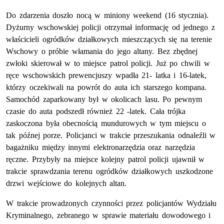
Do zdarzenia doszło nocą w miniony weekend (16 stycznia).
Dyżurny wschowskiej policji otrzymał informację od jednego z
właścicieli ogródków działkowych mieszczących się na terenie
Wschowy o próbie włamania do jego altany. Bez zbędnej
zwłoki skierował w to miejsce patrol policji. Już po chwili w
ręce wschowskich prewencjuszy wpadła 21- latka i 16-latek,
którzy oczekiwali na powrót do auta ich starszego kompana.
Samochód zaparkowany był w okolicach lasu. Po pewnym
czasie do auta podszedł również 22 -latek. Cała trójka
zaskoczona była obecnością mundurowych w tym miejscu o
tak późnej porze. Policjanci w trakcie przeszukania odnaleźli w
bagażniku między innymi elektronarzędzia oraz narzędzia
ręczne. Przybyły na miejsce kolejny patrol policji ujawnił w
trakcie sprawdzania terenu ogródków działkowych uszkodzone
drzwi wejściowe do kolejnych altan.
W trakcie prowadzonych czynności przez policjantów Wydziału
Kryminalnego, zebranego w sprawie materiału dowodowego i