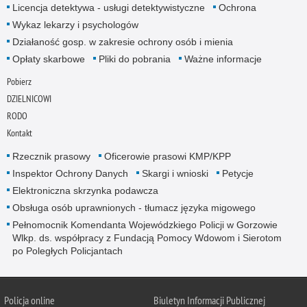
Licencja detektywa - usługi detektywistyczne
Ochrona
Wykaz lekarzy i psychologów
Działaność gosp. w zakresie ochrony osób i mienia
Opłaty skarbowe
Pliki do pobrania
Ważne informacje
Pobierz
DZIELNICOWI
RODO
Kontakt
Rzecznik prasowy
Oficerowie prasowi KMP/KPP
Inspektor Ochrony Danych
Skargi i wnioski
Petycje
Elektroniczna skrzynka podawcza
Obsługa osób uprawnionych - tłumacz języka migowego
Pełnomocnik Komendanta Wojewódzkiego Policji w Gorzowie
Wlkp. ds. współpracy z Fundacją Pomocy Wdowom i Sierotom
po Poległych Policjantach
Policja online
Biuletyn Informacji Publicznej