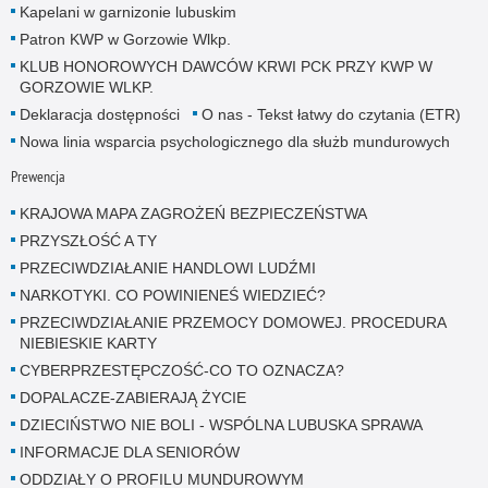
Kapelani w garnizonie lubuskim
Patron KWP w Gorzowie Wlkp.
KLUB HONOROWYCH DAWCÓW KRWI PCK PRZY KWP W
GORZOWIE WLKP.
Deklaracja dostępności
O nas - Tekst łatwy do czytania (ETR)
Nowa linia wsparcia psychologicznego dla służb mundurowych
Prewencja
KRAJOWA MAPA ZAGROŻEŃ BEZPIECZEŃSTWA
PRZYSZŁOŚĆ A TY
PRZECIWDZIAŁANIE HANDLOWI LUDŹMI
NARKOTYKI. CO POWINIENEŚ WIEDZIEĆ?
PRZECIWDZIAŁANIE PRZEMOCY DOMOWEJ. PROCEDURA
NIEBIESKIE KARTY
CYBERPRZESTĘPCZOŚĆ-CO TO OZNACZA?
DOPALACZE-ZABIERAJĄ ŻYCIE
DZIECIŃSTWO NIE BOLI - WSPÓLNA LUBUSKA SPRAWA
INFORMACJE DLA SENIORÓW
ODDZIAŁY O PROFILU MUNDUROWYM