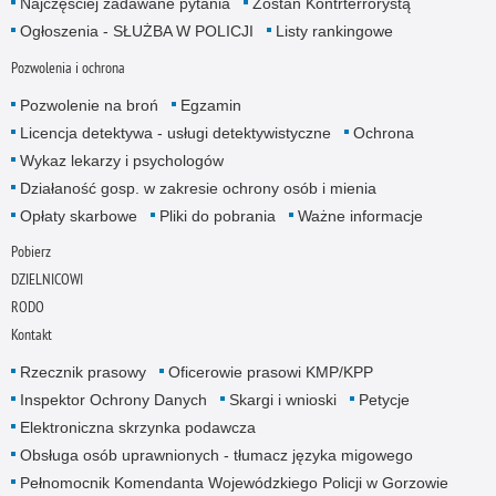
Najczęściej zadawane pytania
Zostań Kontrterrorystą
Ogłoszenia - SŁUŻBA W POLICJI
Listy rankingowe
Pozwolenia i ochrona
Pozwolenie na broń
Egzamin
Licencja detektywa - usługi detektywistyczne
Ochrona
Wykaz lekarzy i psychologów
Działaność gosp. w zakresie ochrony osób i mienia
Opłaty skarbowe
Pliki do pobrania
Ważne informacje
Pobierz
DZIELNICOWI
RODO
Kontakt
Rzecznik prasowy
Oficerowie prasowi KMP/KPP
Inspektor Ochrony Danych
Skargi i wnioski
Petycje
Elektroniczna skrzynka podawcza
Obsługa osób uprawnionych - tłumacz języka migowego
Pełnomocnik Komendanta Wojewódzkiego Policji w Gorzowie